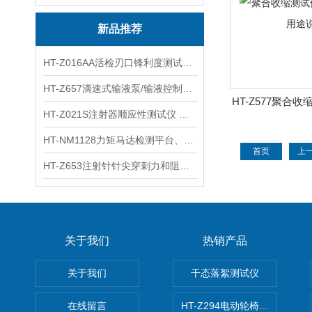
新品推荐
HT-Z016AA活检刃口锋利度测试仪 工程师指导
HT-Z657滴速式输液泵/输液控制器精度检测装置 介绍
HT-Z577聚合
HT-Z021S注射器顺应性测试仪 操作步骤
距法 用
HT-NM1128力矩马达检测平台、刚度测量仪 技术满足
首页
上
HT-Z653注射针针尖穿刺力和阻力试验机 测试原理
关于我们
热销产品
关于我们
干态落絮测试仪
在线留言
HT-Z294电动轮椅车耗电量测