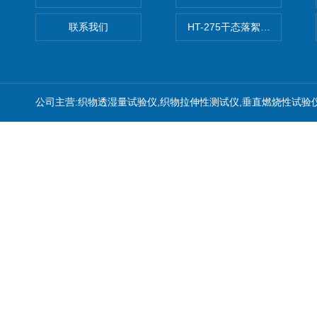
联系我们
HT-275干态落絮测试仪
公司主营:织物透湿量试验仪,织物拉伸性测试仪,垂直燃烧性试验