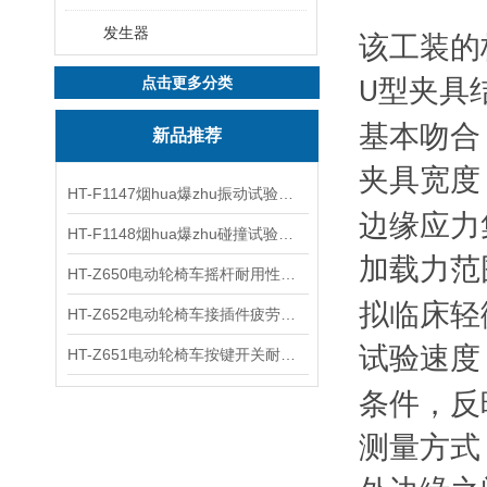
发生器
该工装的
点击更多分类
型夹具结
U
基本吻合
新品推荐
夹具宽度
HT-F1147烟hua爆zhu振动试验台 操作简洁
边缘应力
HT-F1148烟hua爆zhu碰撞试验台 工程师现场培训
加载力范
HT-Z650电动轮椅车摇杆耐用性测试仪 用途说明
拟临床轻
HT-Z652电动轮椅车接插件疲劳测试仪 操作技术
试验速度
HT-Z651电动轮椅车按键开关耐用性测试仪 使用防范
条件，反
测量方式