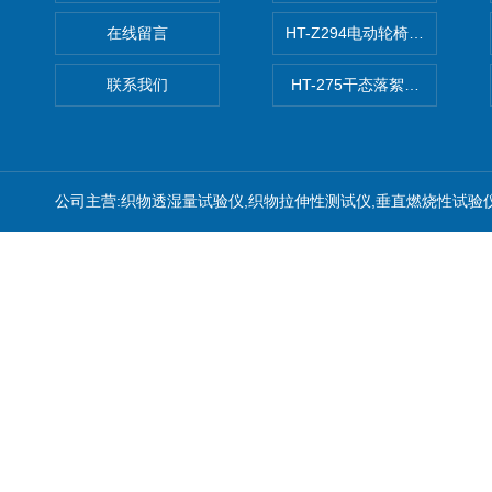
在线留言
HT-Z294电动轮椅车耗电量测
联系我们
HT-275干态落絮测试仪
公司主营:织物透湿量试验仪,织物拉伸性测试仪,垂直燃烧性试验