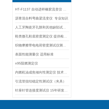
HT-F1137 自动进样橡胶流变仪 专注行业多年
沥青混合料弯曲梁流变仪 专业知识
人工牙陶瓷牙孔隙和其他缺陷试验仪
鞋类微孔鞋底密度测定仪 提供检测方案
织物摩擦带电电荷密度测试仪测试方法
表面性能测量仪 适用标准
n95阻燃测定仪
内燃机油成焦倾向性测定仪 技术方案
引流管扭结稳定性测试仪（夹具）
针座针管连接度测试仪 15年研发制造经验！靠谱，值得信耐！上海徽涛！