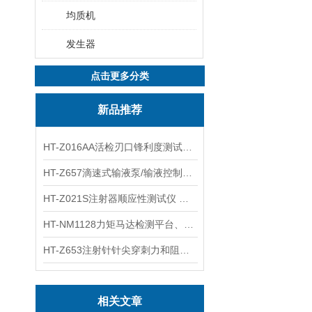
均质机
发生器
点击更多分类
新品推荐
HT-Z016AA活检刃口锋利度测试仪 工程师指导
HT-Z657滴速式输液泵/输液控制器精度检测装置 介绍
HT-Z021S注射器顺应性测试仪 操作步骤
HT-NM1128力矩马达检测平台、刚度测量仪 技术满足
HT-Z653注射针针尖穿刺力和阻力试验机 测试原理
相关文章