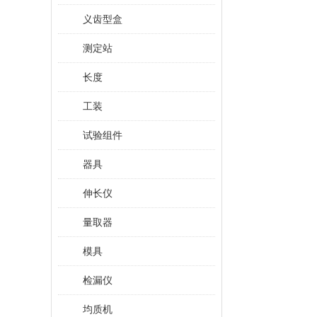
义齿型盒
测定站
长度
工装
试验组件
器具
伸长仪
量取器
模具
检漏仪
均质机