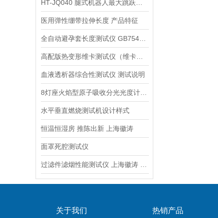
HT-JQ040 腿式机器人最大跳跃长度测试仪 操作简便
医用弹性绷带拉伸长度 产品特征
全自动避孕套长度测试仪 GB7544-2019 上海徽涛
高配版热变形维卡测试仪（维卡软化点温度测定仪）
血液透析器综合性测试仪 测试说明
8灯座火焰型原子吸收分光光度计 徽涛
水平垂直燃烧测试机设计样式
恒温恒湿房 推陈出新 上海徽涛
面罩死腔测试仪
过滤件滤烟性能测试仪 上海徽涛 专业讲解
关于我们
热销产品