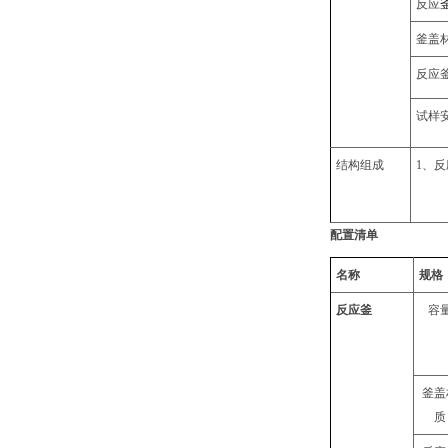
反应
釜盖
反应
试样
结构组成
1
、反
配置清单
名称
规格
反应釜
容
釜盖
质