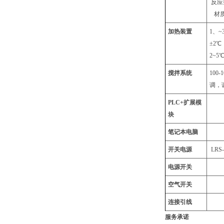
反应
材
加热装置
1
、
~
±
2
℃
2~5
搅拌系统
100-1
调，
PLC+
扩展模
块
笔记本电脑
开关电源
LRS-
电源开关
空气开关
连接引线
服务承诺