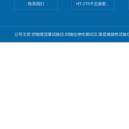
联系我们
HT-275干态落絮测试仪
公司主营:织物透湿量试验仪,织物拉伸性测试仪,垂直燃烧性试验