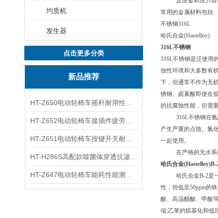
反应釜和压力容
均质机
常用的金属材料包括:
不锈钢316L
发生器
哈氏合金(Hastelloy)
316L不锈钢
点击更多分类
316L不锈钢是泛使
蚀性环境和大多数有机
新品推荐
下，但通常不作为无机
锈钢。卤素酸即使在低
HT-Z650电动轮椅车摇杆耐用性测试仪 用途说明
的抗腐蚀性能，但需要
316L不锈钢
HT-Z652电动轮椅车接插件疲劳测试仪 操作技术
产生严重的点蚀。氯化
HT-Z651电动轮椅车按键开关耐用性测试仪 使用防范
一起使用。
在严格的无水系
HT-H286S高配款噬菌体穿透抗渗透测试仪 说明方案
哈氏合金(Hastelloy)B-
HT-Z647电动轮椅车能耗性能测试机 发货及时
哈氏合金B-2
性，但低至50ppm
酸、高温醋酸、甲酸等
缩;乙苯的烷基化和低