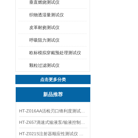
垂直燃烧测试仪
织物透湿量测试仪
皮革耐挠测试仪
呼吸阻力测试仪
欧标模拟穿戴预处理测试仪
颗粒过滤测试仪
点击更多分类
新品推荐
HT-Z016AA活检刃口锋利度测试仪 工程师指导
HT-Z657滴速式输液泵/输液控制器精度检测装置 介绍
HT-Z021S注射器顺应性测试仪 操作步骤