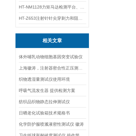
HT-NM1128力矩马达检测平台、刚度测量仪 技术满足
HT-Z653注射针针尖穿刺力和阻力试验机 测试原理
相关文章
体外哺乳动物细胞基因突变试验仪
上海徽涛，注射器密合性正压测试仪 符合GB15810
织物透湿量测试仪使用环境
呼吸气流发生器 提供检测方案
纺织品织物静态拉伸测试仪
日晒老化试验箱技术规格书
化学防护服喷溅液密性测试仪 徽涛
卫生纸球形耐破度测试仪 操作简单 功能多样 上海徽涛!