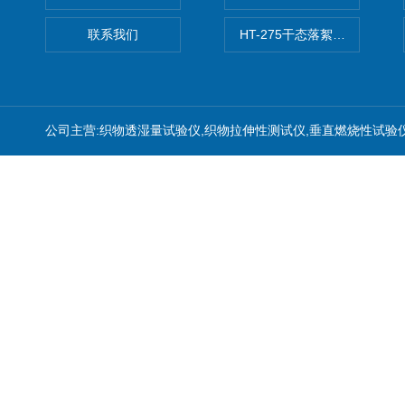
联系我们
HT-275干态落絮测试仪
公司主营:织物透湿量试验仪,织物拉伸性测试仪,垂直燃烧性试验