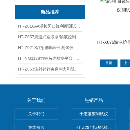
新品推荐
HT-Z016AA活检刃口锋利度测试仪 工程师指导
HT-Z657滴速式输液泵/输液控制器精度检测装置 介绍
HT-X076游泳
HT-Z021S注射器顺应性测试仪 操作步骤
试验仪 
HT-NM1128力矩马达检测平台、刚度测量仪 技术满足
首页
上
HT-Z653注射针针尖穿刺力和阻力试验机 测试原理
关于我们
热销产品
关于我们
干态落絮测试仪
在线留言
HT-Z294电动轮椅车耗电量测