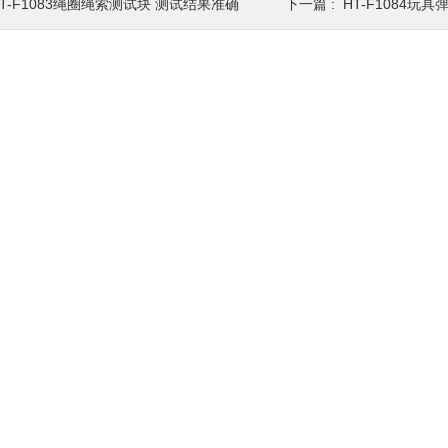
HT-F1083绳圈绳索测试块 测试结果准确
下一篇 :
HT-F1084玩