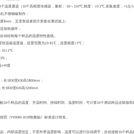
个温度通道（
个高精度传感器，量程：
～
℃
精度：±
℃
采集速度：
点
0
10
-50
150
,
0.1
,
>1
/
热轧不锈钢板制作
；
度
，五变形或者四方形套在测试箱上
8mm
;
浴加热循环；
自动绘制每个样品的温度特性曲线。
置恒温箱温度值，设置范围为
℃，设置精度±
℃；
23-65
1
：
±
℃
35
1
±
；
5%
温
度
+99
：长
宽
高
；
1830
630
1800mm
：长
宽
高
1830
630
1200mm
帖
个样品的温度、升温时间、持续时间、温度时间，可计算
个测试样品去除值和
10
10
按照《
热敷贴》标准设计研发。
YY0060-2018
品，内部温度恒定，不受外界温度影响，温度可以进行自动调节；自动巡检
个样品
10