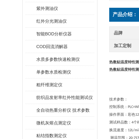
紫外测油仪
产品介绍：
红外分光测油仪
品牌
智能BOD分析仪器
加工定制
COD回流消解器
水质多参数快速检测仪
热敷贴温度特性测
热敷贴温度特性测
单参数水质检测仪
粗纤维测定仪
纺织品发射率红外性能测试仪
技术
参数：
控制系统：
PLC+W
全自动热重分析仪 技术参数
操作界面：彩色
12
测试样品数：
个
微机灰熔点测定仪
4
换流速度：
12L/mi
粘结指数测定仪
测温范围：
20-75