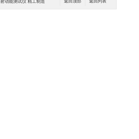
具弹射动能测试仪 精工制造
返回顶部
返回列表