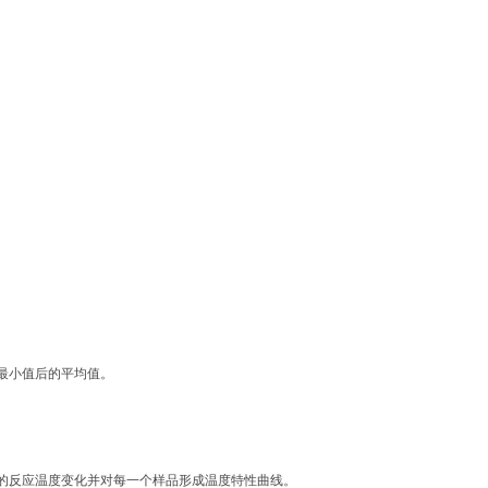
s
最小值后的平均值。
的反应温度变化并对每一个样品形成温度特性曲线。