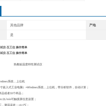
其他品牌
产地
是
试仪-五工位 操作简单
试仪-五工位 操作简单
热敷贴温度特性
测试仪
系统，上位机
indows
寸嵌入式工业电脑）
系统，上位机，带分析软件，自动计算；
+Windows
样品或者
个样品；
10
±
可触摸屏任意设置
；
n
2L/min
℃，测温误差：±
℃；
0.1