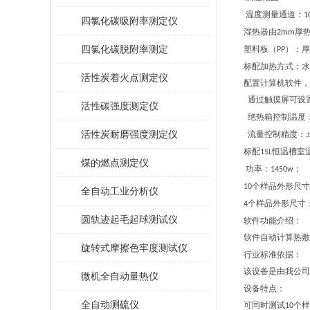
温度测量通道：
1
四氯化碳吸附率测定仪
湿热器由
厚
2
mm
四氯化碳脱附率测定
塑料板（
）
：
厚
PP
标配
加热方式：
水
活性炭着火点测定仪
配置计算机软件，
通过触摸屏可设
活性碳强度测定仪
绝热箱控制温度
活性炭耐磨强度测定仪
流量控制精度：
标配
恒温槽室
15L
煤的燃点测定仪
功率：
；
1450w
个样品外形尺寸
10
全自动工业分析仪
个样品外形尺寸
4
圆轨迹起毛起球测试仪
软件功能介绍：
软件自动计算热敷
旋转式摩擦色牢度测试仪
行业
标准
依据：
该设备是由我公司
微机全自动量热仪
设备
特点：
全自动测硫仪
可同时测试
个样
10