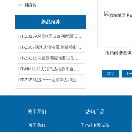
测硫仪
新品推荐
HT-Z016AA活检刃口锋利度测试仪 工程师指导
HT-Z657滴速式输液泵/输液控制器精度检测装置 介绍
酒精耐磨测试
HT-Z021S注射器顺应性测试仪 操作步骤
HT-NM1128力矩马达检测平台、刚度测量仪 技术满足
首页
上
HT-Z653注射针针尖穿刺力和阻力试验机 测试原理
关于我们
热销产品
关于我们
干态落絮测试仪