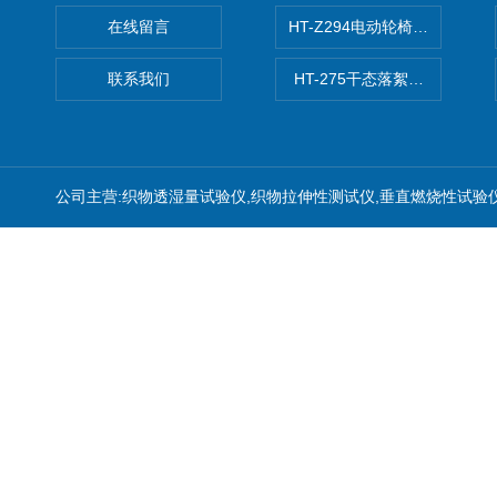
在线留言
HT-Z294电动轮椅车耗电量测
联系我们
HT-275干态落絮测试仪
公司主营:织物透湿量试验仪,织物拉伸性测试仪,垂直燃烧性试验