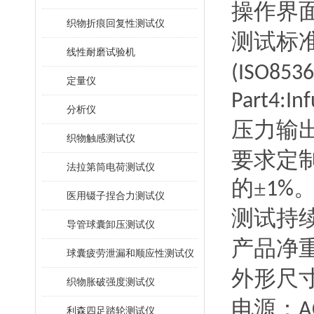
操作界
织物折痕回复性测试仪
测试标
线性耐磨试验机
(ISO8536
定量仪
Part4:In
分析仪
压力输
织物触感测试仪
要求定
法拉第筒电荷测试仪
的±
1%
医用镊子捏合力测试仪
测试持
导管球囊卸压测试仪
产品净
球囊疲劳泄漏和顺应性测试仪
外形尺
织物胀破强度测试仪
电源：
A
利森四足踏轮测试仪