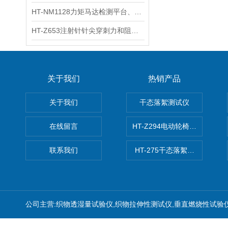
HT-NM1128力矩马达检测平台、刚度测量仪 技术满足
HT-Z653注射针针尖穿刺力和阻力试验机 测试原理
关于我们
热销产品
关于我们
干态落絮测试仪
在线留言
HT-Z294电动轮椅车耗电量测
联系我们
HT-275干态落絮测试仪
公司主营:织物透湿量试验仪,织物拉伸性测试仪,垂直燃烧性试验