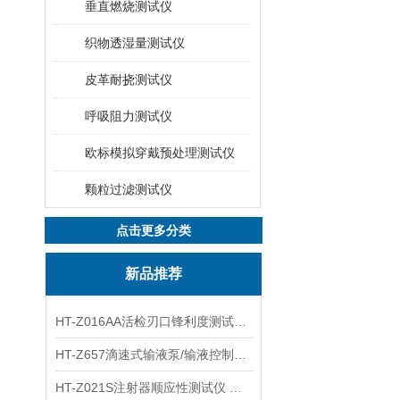
垂直燃烧测试仪
织物透湿量测试仪
皮革耐挠测试仪
呼吸阻力测试仪
欧标模拟穿戴预处理测试仪
颗粒过滤测试仪
点击更多分类
新品推荐
HT-Z016AA活检刃口锋利度测试仪 工程师指导
HT-Z657滴速式输液泵/输液控制器精度检测装置 介绍
HT-Z021S注射器顺应性测试仪 操作步骤