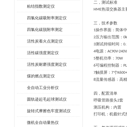
二，
测试标准
粘结指数测定仪
热湿交换器
主
HME
四氯化碳吸附率测定仪
三，
技术参数
四氯化碳脱附率测定
操作界面：简体
1
压力输出范围
：
2
0
活性炭着火点测定仪
测试持续时间：
3
0.
电源：
4
AC90V-240V
活性碳强度测定仪
整机功率：
5
70W
活性炭耐磨强度测定仪
可编程控制器：
6
P
触摸屏：
寸
7
7
K600
煤的燃点测定仪
流量
传感器：高
8
全自动工业分析仪
四，配置清单
圆轨迹起毛起球测试仪
呼吸管路接头
套
2
测压机构：内置
旋转式摩擦色牢度测试仪
打印机：机载针式
微机全自动量热仪