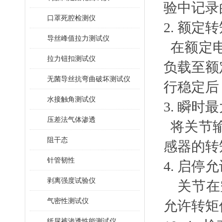
验中记录
口罩死腔检测仪
2.
额定转
导丝峰值拉力测试仪
在额定
拉力钮扣测试仪
负载至额
无菌导丝抗弯曲破坏测试仪
行稳定后
水接触角测试仪
3.
瞬时最
压差法气体渗透
将关节
阻干态
感器的转
针管韧性
4.
启停允
剥离强度试验仪
关节在
气密性测试仪
允许转矩
纸尿裤渗透性能测试仪