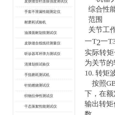
皮肤缝合针连接强度测试仪
手套不泄漏性能测定仪
耐磨耗试验机
关节工
油漆面耐划痕测试仪
一T
一T
2
皮肤缝合线线径测量仪
实际转矩
听诊器耳环弹力测试仪
为关节的
清漆划痕试验仪
10. 转
手指磨耗测试机
按照GB
针焰燃烧测试仪
下，在额
织物拉伸性测试仪
输出转矩
干态落絮性能测试仪
数
。