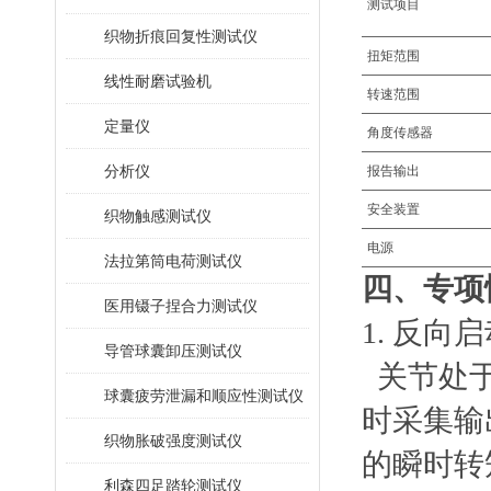
测试项目
织物折痕回复性测试仪
扭矩范围
线性耐磨试验机
转速
范围
定量仪
角度传感器
分析仪
报告输出
安全装置
织物触感测试仪
电源
法拉第筒电荷测试仪
四、专项
医用镊子捏合力测试仪
1. 反向
导管球囊卸压测试仪
关节处
球囊疲劳泄漏和顺应性测试仪
时采集输
织物胀破强度测试仪
的瞬时转
利森四足踏轮测试仪