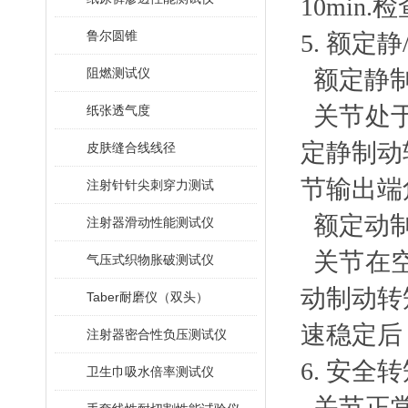
10min
鲁尔圆锥
5.
额定静
阻燃测试仪
额定静
关节处
纸张透气度
定静制动
皮肤缝合线线径
节输出端
注射针针尖刺穿力测试
额定动
注射器滑动性能测试仪
关节在
气压式织物胀破测试仪
动制动转
Taber耐磨仪（双头）
速稳定后
注射器密合性负压测试仪
6.
安全转
卫生巾吸水倍率测试仪
关节正