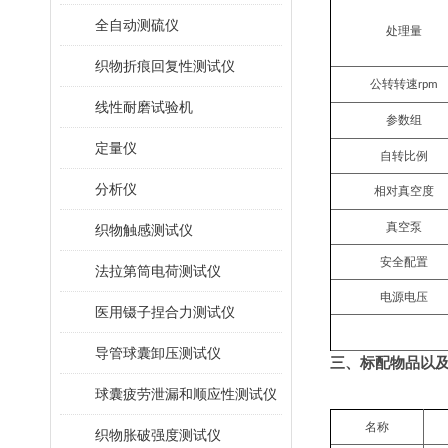
全自动测硫仪
处理量
织物折痕回复性测试仪
公转转速
rpm
线性耐磨试验机
参数组
定量仪
自转比例
分析仪
相对真空度
真空泵
织物触感测试仪
安全配置
法拉第筒电荷测试仪
电源电压
医用镊子捏合力测试仪
导管球囊卸压测试仪
三、标配物品以
球囊疲劳泄漏和顺应性测试仪
名称
织物胀破强度测试仪