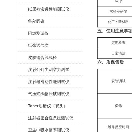
医疗
纸尿裤渗透性能测试仪
实验室研发
鲁尔圆锥
化工
新材料
/
五、
使用注意事
阻燃测试仪
定期检查
纸张透气度
日常清洁
皮肤缝合线线径
六、质保售后
注射针针尖刺穿力测试
安装调试
注射器滑动性能测试仪
气压式织物胀破测试仪
Taber耐磨仪（双头）
保修
注射器密合性负压测试仪
维修反应时间
卫生巾吸水倍率测试仪