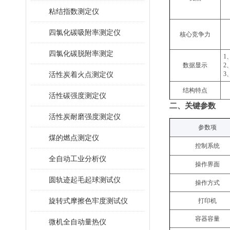
粘结指数测定仪
四氯化碳吸附率测定仪
核心竞争力
四氯化碳脱附率测定
1
数据显示
2
活性炭着火点测定仪
3
结构特点
活性碳强度测定仪
二
、关键
参数
活性炭耐磨强度测定仪
参数项
煤的燃点测定仪
控制系统
全自动工业分析仪
操作界面
圆轨迹起毛起球测试仪
操作方式
旋转式摩擦色牢度测试仪
打印机
容器容量
微机全自动量热仪