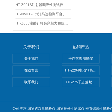
HT-Z021S注射器顺应性测试仪 操作步骤
HT-NM1128力矩马达检测平台、刚度测量仪 技术满足
HT-Z653注射针针尖穿刺力和阻力试验机 测试原理
关于我们
热销产品
关于我们
干态落絮测试仪
在线留言
HT-Z294电动轮椅车耗电量测
联系我们
HT-275干态落絮测试仪
公司主营:织物透湿量试验仪,织物拉伸性测试仪,垂直燃烧性试验