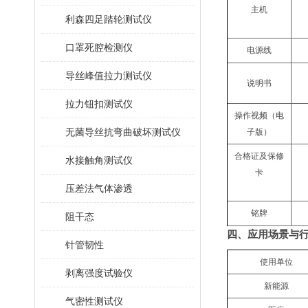
主机
利森四足踏轮测试仪
口罩死腔检测仪
电源线
导丝峰值拉力测试仪
说明书
拉力钮扣测试仪
操作视频（电
无菌导丝抗弯曲破坏测试仪
子版）
合格证及保修
水接触角测试仪
卡
压差法气体渗透
铭牌
阻干态
四、
应用场景与
针管韧性
使用单位
剥离强度试验仪
新能源
气密性测试仪