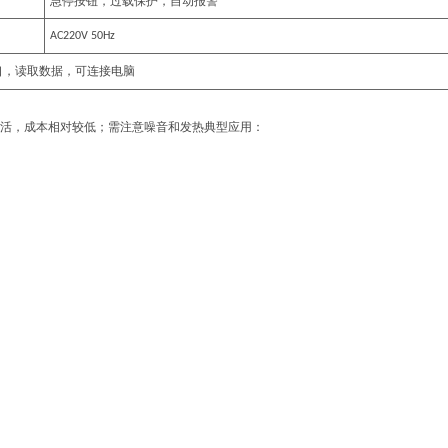
急停按钮，过载保护，自动报警
AC220V 50Hz
口，读取数据，可连接电脑
活，成本相对较低；需注意噪音和发热
典型应用
：