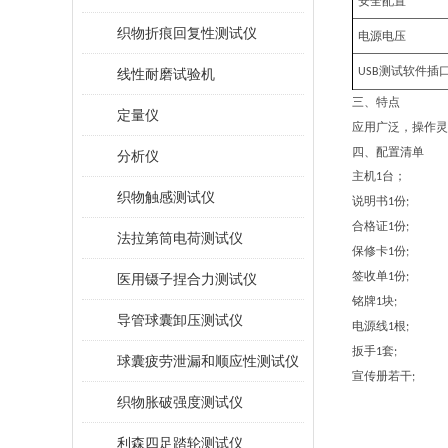
安全配置
织物折痕回复性测试仪
电源电压
测试软件插
线性耐磨试验机
USB
三、
特点
定量仪
应用广泛，操作灵
四、配置清单
分析仪
主机
台；
1
织物触感测试仪
说明书
份
1
;
合格证
份
1
;
法拉第筒电荷测试仪
保修卡
份
1
;
签收单
份
医用镊子捏合力测试仪
1
;
铭牌
块
1
;
导管球囊卸压测试仪
电源线
根
1
;
扳手
套
1
;
球囊疲劳泄漏和顺应性测试仪
宣传册若干
;
织物胀破强度测试仪
利森四足踏轮测试仪