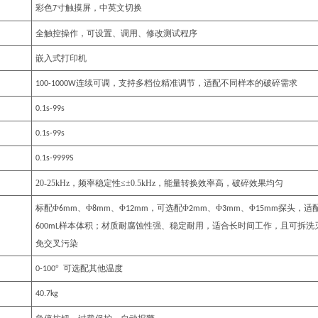
彩色
寸触摸屏，中英文切换
7
全触控操作，可设置、调用、修改测试程序
嵌入式打印机
连续可调，支持多档位精准调节，适配不同样本的破碎需求
100-1000W
0.1s-99s
0.1s-99s
0.1s-9999S
20-25kHz，频率稳定性≤±0.5kHz，能量转换效率高，破碎效果均匀
标配Φ
、Φ
、Φ
，可选配Φ
、Φ
、Φ
探头，适
6mm
8mm
12mm
2mm
3mm
15mm
样本体积；材质耐腐蚀性强、稳定耐用，适合长时间工作，且可拆洗
600mL
免交叉污染
°
可选配其他温度
0-100
40.7kg