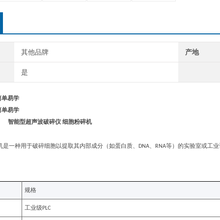
其他品牌
产地
是
简单易学
简单易学
智能型超声波破碎仪 ‌
细胞粉碎机
机
是一种用于破碎细胞以提取其内部成分（如蛋白质、
、
等）的实验室或工业
DNA
RNA
规格
工业级
PLC