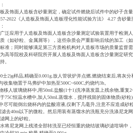
：
板及饰面人造板含砂量测定，确定试件燃烧后试件中的砂子含量
17657-2022《人造板及饰面人造板理化性能试验方法》 4.27 含
‌：
广泛应用于人造板及饰面人造板含沙量测定试验装置用于检测人
质（如砂粒、金属屑等），这些杂质会严重影响后续的加工（如
标准；同时能够满足第三方质检机构对人造板市场的质量监督需
为高等院校及科研院所开展人造板及饰面人造板含沙量测定研究
持。
200士2)g样品,精确至0.001g.放人管状炉并点燃.燃烧结束后,
与收集物置于马弗炉中加热至500C~600C,灼烧约3h。
烧物移人玻璃烧杯中,用50mL盐酸(1十1)洗净蒸发皿上残余物,重
75C恒温水槽中,加人50mL蒸馏水，搅拌残留的固体物质(砂粒),
粒中尽可能倒出烧杯内的盐酸溶液,仅剩下几毫升,注意不应造成砂粒
龙网滤去40m以下的微粒。然后用装有蒸馏水的洗瓶充分洗涤尼龙
滤网上的砂粒。
水将尼龙网上残渣全部转洗至已经恒重的烧结玻璃砂滤坩埚中，以抽吸
却30 min,称量,精确至0.001g。