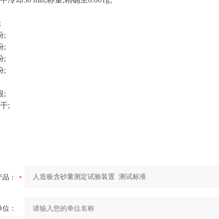
；
;
;
;
;
;
干;
产品：
单位：