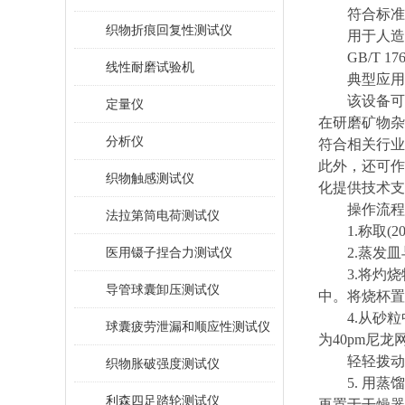
符合标准
织物折痕回复性测试仪
用于人造
GB/T 
线性耐磨试验机
‌典型应用
该设备可
定量仪
在
研磨矿物杂
分析仪
符合相关行业
此外，还可作
织物触感测试仪
化提供技术支
操作流程
法拉第筒电荷测试仪
1.称取(
医用镊子捏合力测试仪
2.蒸发皿
3.将灼
导管球囊卸压测试仪
中。将烧杯置于
4.从砂
球囊疲劳泄漏和顺应性测试仪
为40pm尼
轻轻拨动
织物胀破强度测试仪
5.
用蒸馏
利森四足踏轮测试仪
再置于干燥器中冷