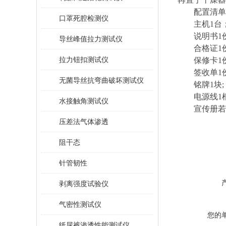
配置清单
口罩死腔检测仪
主机1台
说明书1份
导丝峰值拉力测试仪
合格证1份
拉力钮扣测试仪
保修卡1份
签收单1份
无菌导丝抗弯曲破坏测试仪
铭牌1块;
电源线1根
水接触角测试仪
宣传册若
压差法气体渗透
阻干态
针管韧性
剥离强度试验仪
气密性测试仪
您的
纸尿裤渗透性能测试仪