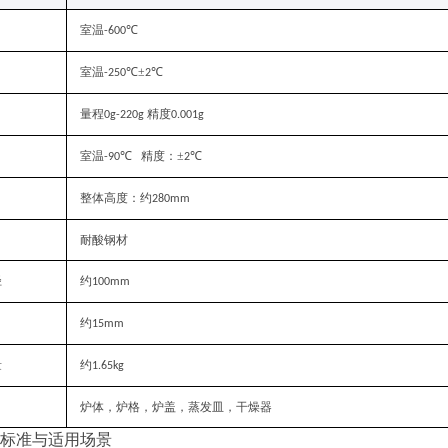
室温
℃
-600
室温
℃±
℃
-250
2
量程
精度
0g-220g
0.001g
室温
℃
精度：±
℃
-90
2
整体高度：约
280mm
耐酸钢材
径
约
100mm
约
15mm
量
约
1.65kg
炉体，炉格，炉盖，蒸发皿，干燥器
标准与适用场景‌