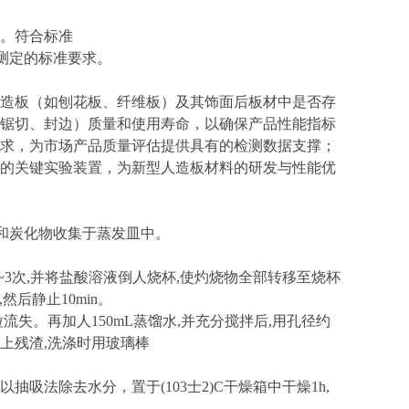
。符合标准
砂量测定的标准要求。
造板（如刨花板、纤维板）及其饰面后板材中是否存
锯切、封边）质量和使用寿命
，以确保产品性能指标
求，为市场产品质量评估提供具有的检测数据支撑；
的关键实验装置，为新型人造板材料的研发与性能优
将灰分和炭化物收集于蒸发皿中。
复2~3次,并将盐酸溶液倒人烧杯,使灼烧物全部转移至烧杯
然后静止10min。
流失。再加人150mL蒸馏水,并充分搅拌后,用孔径约
网上残渣,洗涤时用玻璃棒
法除去水分，置于(103士2)C干燥箱中干燥1h,