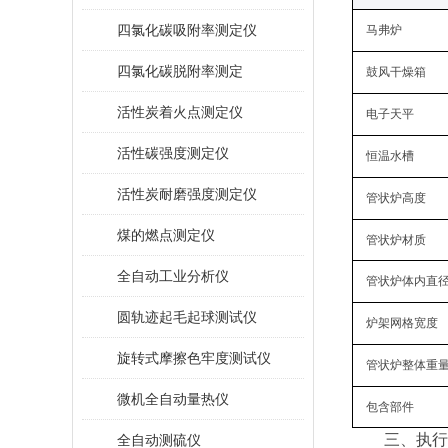
四氯化碳吸附率测定仪
马弗炉
四氯化碳脱附率测定
鼓风干燥箱
活性炭着火点测定仪
电子天平
活性碳强度测定仪
恒温水槽
活性炭耐磨强度测定仪
管状炉高度
煤的燃点测定仪
管状炉材质
全自动工业分析仪
管状炉体内直
圆轨迹起毛起球测试仪
炉架网格宽度
旋转式摩擦色牢度测试仪
管状炉整体重
微机全自动量热仪
包含部件
‌三、
执行
全自动测硫仪