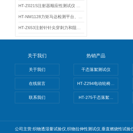
HT-Z021S注射器顺应性测试仪 操作步骤
HT-NM1128力矩马达检测平台、刚度测量仪 技术满足
HT-Z653注射针针尖穿刺力和阻力试验机 测试原理
关于我们
热销产品
关于我们
干态落絮测试仪
在线留言
HT-Z294电动轮椅车耗电量测
联系我们
HT-275干态落絮测试仪
公司主营:织物透湿量试验仪,织物拉伸性测试仪,垂直燃烧性试验