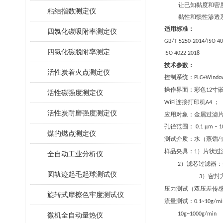
让已知黏度和密
粘结指数测定仪
黏性和惯性渗透
适用标准：
四氯化碳吸附率测定仪
GB/T 5250-2014/ISO 4
四氯化碳脱附率测定
ISO 4022 2018
技术参数：
活性炭着火点测定仪
控制系统：
PLC
+Windo
操作界面：
彩色
寸
12
活性碳强度测定仪
连接打印机
；
WiFi
A4
活性炭耐磨强度测定仪
应用对象：金属过滤
孔径范围：
0.1 μm – 
煤的燃点测定仪
测试介质：水（蒸馏
/
样品夹具：
）片状过
1
全自动工业分析仪
）滤芯过滤器：
2
圆轨迹起毛起球测试仪
）密封
3
压力测试（双压差传
旋转式摩擦色牢度测试仪
流量测试：
0.1~10g/m
微机全自动量热仪
10g~1000g/min