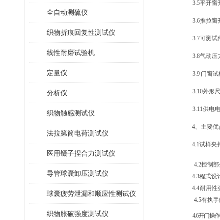
3.5
平开窗
全自动测硫仪
3.6
推拉窗开
织物折痕回复性测试仪
3.7
可测试
线性耐磨试验机
3.8
气动压
定量仪
3.9
门窗试
3.10
外形尺
分析仪
3.11
供电电
织物触感测试仪
4、主要优
法拉第筒电荷测试仪
4.1
试样夹
医用镊子捏合力测试仪
4.2
控制部
导管球囊卸压测试仪
4.3
程式设
4.4
耐用性
球囊疲劳泄漏和顺应性测试仪
4.5
有执手
织物胀破强度测试仪
4.6
开门操作