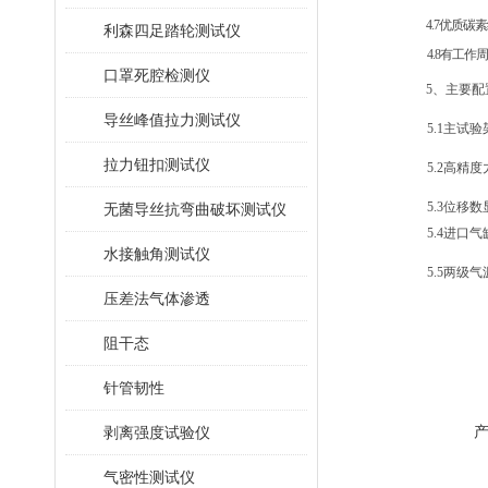
4.7
优质碳素
利森四足踏轮测试仪
4.8
有工作周
口罩死腔检测仪
5
、主要配
导丝峰值拉力测试仪
5.1
主试验
拉力钮扣测试仪
5.2
高精度
5.3
位移数
无菌导丝抗弯曲破坏测试仪
5.4
进口气
水接触角测试仪
5.5
两级气
压差法气体渗透
阻干态
针管韧性
剥离强度试验仪
气密性测试仪