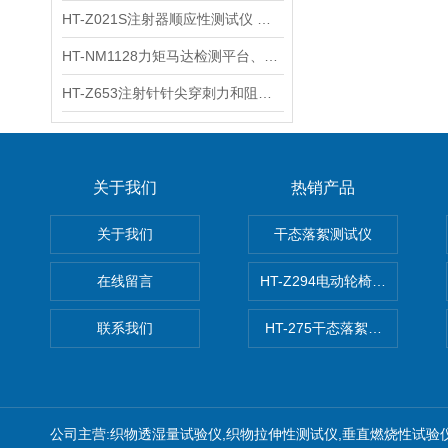
HT-Z021S注射器顺应性测试仪 操作步骤
HT-NM1128力矩马达检测平台、刚度测量仪 技术满足
HT-Z653注射针针尖穿刺力和阻力试验机 测试原理
关于我们
热销产品
关于我们
干态落絮测试仪
在线留言
HT-Z294电动轮椅车耗电量测
联系我们
HT-275干态落絮测试仪
公司主营:织物透湿量试验仪,织物拉伸性测试仪,垂直燃烧性试验