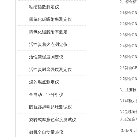
2、符合标
粘结指数测定仪
2.1
符合
GB
四氯化碳吸附率测定仪
2.2
符合
GB
四氯化碳脱附率测定
2.3
符合
G
活性炭着火点测定仪
2.4
符合
G
活性碳强度测定仪
2.5
符合
G
2.6
符合
G
活性炭耐磨强度测定仪
2.7
符合
G
煤的燃点测定仪
3、
主要技
全自动工业分析仪
3.1
试验力
圆轨迹起毛起球测试仪
3.2
位移测量
旋转式摩擦色牢度测试仪
3.3
反复启
3.4
反复启
微机全自动量热仪