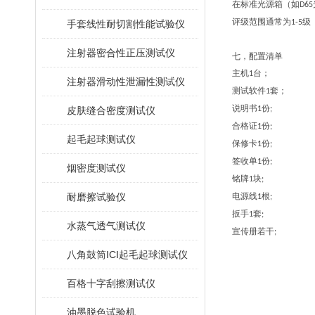
在标准光源箱（如
D65
评级范围通常为
级
手套线性耐切割性能试验仪
1-5
注射器密合性正压测试仪
七，配置清单
主机
台；
1
注射器滑动性泄漏性测试仪
测试软件
套；
1
说明书
份
皮肤缝合密度测试仪
1
;
合格证
份
1
;
起毛起球测试仪
保修卡
份
1
;
签收单
份
1
;
烟密度测试仪
铭牌
块
1
;
耐磨擦试验仪
电源线
根
1
;
扳手
套
1
;
水蒸气透气测试仪
宣传册若干
;
八角鼓筒ICI起毛起球测试仪
百格十字刮擦测试仪
油墨脱色试验机