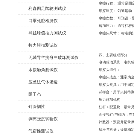
摩擦行程：
通常是固
‌
利森四足踏轮测试仪
摩擦速度：
匀速运动
‌
摩擦次数：
可预设（
‌
口罩死腔检测仪
施加压力：
通过杠杆
‌
导丝峰值拉力测试仪
摩擦头尺寸：
标准的
‌
拉力钮扣测试仪
四、主要组成部分
无菌导丝抗弯曲破坏测试仪
电动驱动系统：
电机
水接触角测试仪
摩擦头组件：
摩擦头底座：
通常为
压差法气体渗透
摩擦头夹具：
用于固
试样台：
用于夹持待
阻干态
压力施加机构：
针管韧性
杠杆
配重块：
最常
+
直接气缸
电磁力：
在
/
剥离强度试验仪
计数器：
预设并记录
底座与机身：
提供稳
气密性测试仪