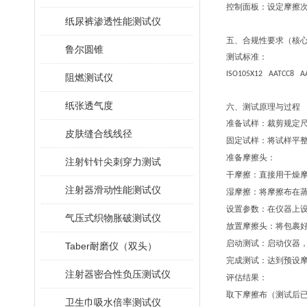
控制面板：
设定摩擦
纸尿裤渗透性能测试仪
五、
合规性要求（核
鲁尔圆锥
测试标准：
ISO105X12
AATCC8
A
阻燃测试仪
纸张透气度
六、
测试原理与过程
准备试样：
裁剪规定
皮肤缝合线线径
固定试样：
将试样平
准备摩擦头：
注射针针尖刺穿力测试
干摩擦：
直接用干燥
注射器滑动性能测试仪
湿摩擦：
将摩擦布在
设置参数：
在仪器上
气压式织物胀破测试仪
放置摩擦头：
将包裹
启动测试：
启动仪器
Taber耐磨仪（双头）
完成测试：
达到预设
注射器密合性负压测试仪
评估结果：
取下摩擦布（测试后
卫生巾吸水倍率测试仪