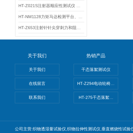
HT-Z021S注射器顺应性测试仪 操作步骤
HT-NM1128力矩马达检测平台、刚度测量仪 技术满足
HT-Z653注射针针尖穿刺力和阻力试验机 测试原理
关于我们
热销产品
关于我们
干态落絮测试仪
在线留言
HT-Z294电动轮椅车耗电量测
联系我们
HT-275干态落絮测试仪
公司主营:织物透湿量试验仪,织物拉伸性测试仪,垂直燃烧性试验