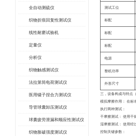
全自动测硫仪
测试工位
织物折痕回复性测试仪
标配
线性耐磨试验机
标配
定量仪
标配
分析仪
电源
织物触感测试仪
整机功率
法拉第筒电荷测试仪
外形尺寸
三，
设备构成与特点
医用镊子捏合力测试仪
模拟摩擦作用：
在标
‌
导管球囊卸压测试仪
执行两种测试：
干摩擦测试：
使用干
‌
球囊疲劳泄漏和顺应性测试仪
湿摩擦测试：
使用经
‌
织物胀破强度测试仪
控制关键参数：