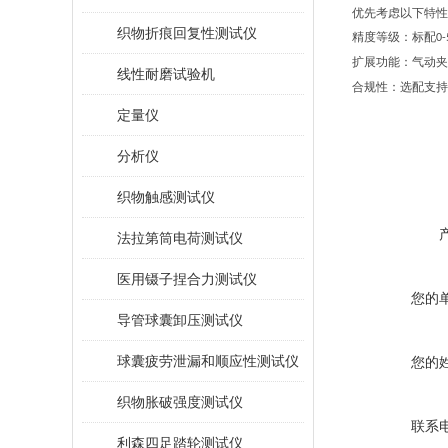
优先考虑以下特性
织物折痕回复性测试仪
精度等级
：
标配
0-
扩展功能
：气动夹
线性耐磨试验机
合规性
：
选配
支持
定量仪
分析仪
织物触感测试仪
法拉第筒电荷测试仪
医用镊子捏合力测试仪
您的
导管球囊卸压测试仪
球囊疲劳泄漏和顺应性测试仪
您的
织物胀破强度测试仪
联系
利森四足踏轮测试仪