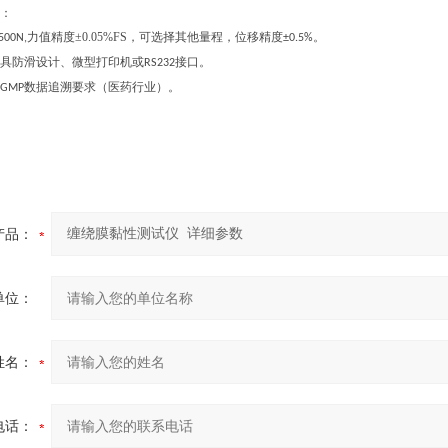
：
力值
精度
±
0.05%FS
，
可选择其他量程，
位移精度
。
500N,
±0.5%
具防滑设计、微型打印机或
接口。
RS232
数据追溯要求（医药行业）。
GMP
产品：
单位：
姓名：
电话：