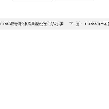
HT-F953沥青混合料弯曲梁流变仪-测试步骤
下一篇 :
HT-F955冻土