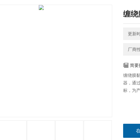
缠绕
更新时间
厂商
简要
缠绕膜
器，通
标，为