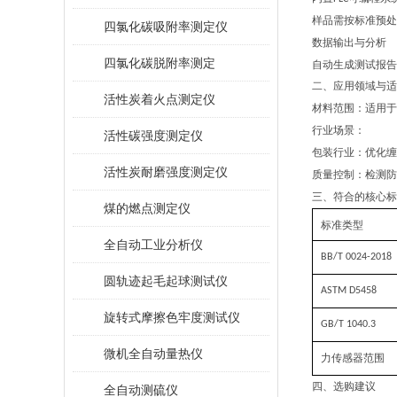
样品需按标准预处
四氯化碳吸附率测定仪
数据输出与分析
四氯化碳脱附率测定
自动生成测试报告
二、应用领域与适
活性炭着火点测定仪
材料范围
：适用于
行业场景
：
活性碳强度测定仪
包装行业：优化缠
活性炭耐磨强度测定仪
质量控制：检测防
三、符合的核心标
煤的燃点测定仪
标准类型
全自动工业分析仪
BB/T 0024-2018
圆轨迹起毛起球测试仪
ASTM D5458
旋转式摩擦色牢度测试仪
GB/T 1040.3
微机全自动量热仪
力传感器范围
四、选购建议
全自动测硫仪