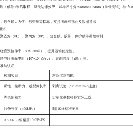
理：解卷
米后取样，避免边缘效应；试样尺寸分
（拉伸测试）与
1
500mm×125mm
180
，包含最大力值、形变量等指标，支持图表可视化及数据导出
配性
聚乙烯（
）、聚丙烯（
）、复合膜、胶带、保护膜等黏性材料
PE
PP
绕膜预拉伸率（
），提升运输稳定性。
30%-300%
静电膜表面电阻（
）、穿刺强度（
）等。
10⁶~10¹¹ Ω/sq
≥5N
准与认证
检测项目
对应仪器功能
黏性、拉断力、断裂伸长率
剥离试验（
速度）
125mm/min
剥离附着力
定制化参数模拟实际工况
拉伸强度（
）
型试样精准测量
≥20MPa
Ⅱ
力值
精度
±
0.05%FS
0-500N,