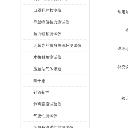
口罩死腔检测仪
常用
导丝峰值拉力测试仪
拉力钮扣测试仪
无菌导丝抗弯曲破坏测试仪
详细
水接触角测试仪
补充
压差法气体渗透
阻干态
针管韧性
验
剥离强度试验仪
气密性测试仪
纸尿裤渗透性能测试仪