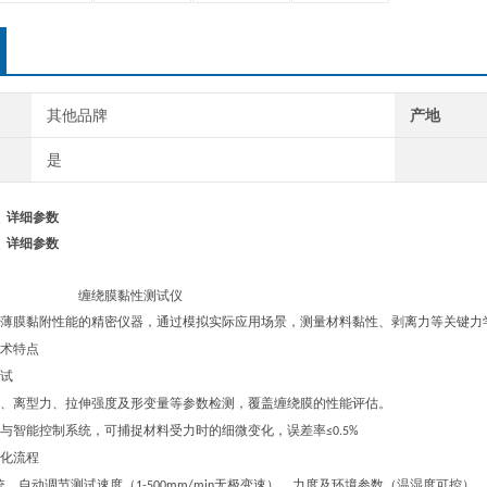
其他品牌
产地
是
 详细参数
 详细参数
缠绕膜黏性测试仪
薄膜黏附性能的精密仪器，通过模拟实际应用场景，测量材料黏性、剥离力等关键力
术特点
试
、离型力、拉伸强度及形变量等参数检测，覆盖缠绕膜的性能评估。
与智能控制系统，可捕捉材料受力时的细微变化，误差率
≤0.5%
化流程
统，自动调节测试速度（
无极变速）、力度及环境参数（温湿度可控）
1-500mm/min