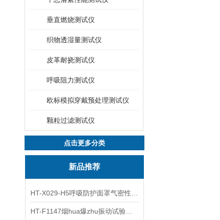
垂直燃烧测试仪
织物透湿量测试仪
皮革耐挠测试仪
呼吸阻力测试仪
欧标模拟穿戴预处理测试仪
颗粒过滤测试仪
点击更多分类
新品推荐
HT-X029-H5呼吸防护面罩气密性测试仪五工位 操作规程
HT-F1147烟hua爆zhu振动试验台 操作简洁