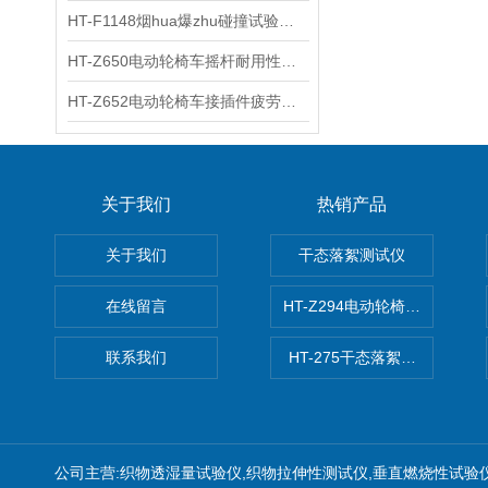
HT-F1148烟hua爆zhu碰撞试验台 工程师现场培训
HT-Z650电动轮椅车摇杆耐用性测试仪 用途说明
HT-Z652电动轮椅车接插件疲劳测试仪 操作技术
关于我们
热销产品
关于我们
干态落絮测试仪
在线留言
HT-Z294电动轮椅车耗电量测
联系我们
HT-275干态落絮测试仪
公司主营:织物透湿量试验仪,织物拉伸性测试仪,垂直燃烧性试验