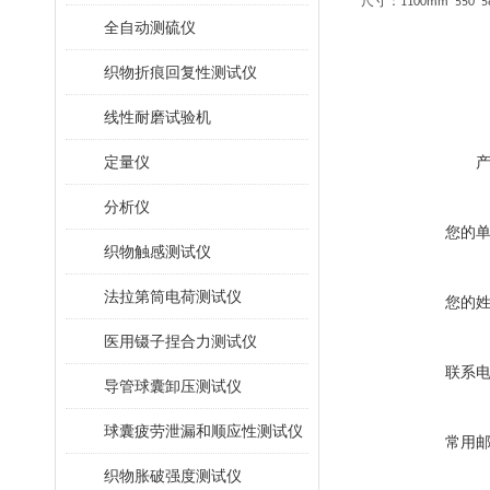
尺寸：
1100mm*550*
全自动测硫仪
织物折痕回复性测试仪
线性耐磨试验机
定量仪
分析仪
您的
织物触感测试仪
法拉第筒电荷测试仪
您的
医用镊子捏合力测试仪
联系
导管球囊卸压测试仪
球囊疲劳泄漏和顺应性测试仪
常用
织物胀破强度测试仪