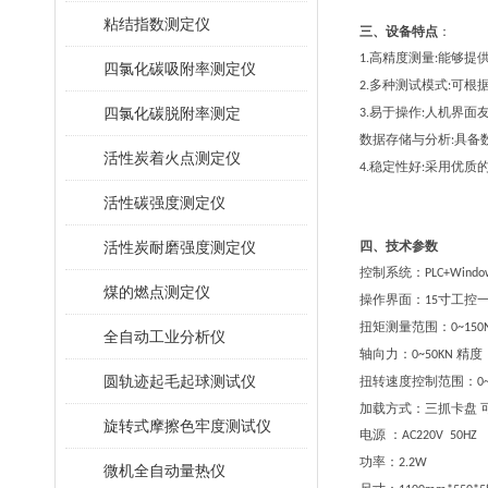
粘结指数测定仪
三、设备特点
：
高精度测量
能够提
1.
:
四氯化碳吸附率测定仪
多种测试模式
可根
2.
:
四氯化碳脱附率测定
易于操作
人机界面
3.
:
数据存储与分析
具备
:
活性炭着火点测定仪
稳定性好
采用优质
4
.
:
活性碳强度测定仪
活性炭耐磨强度测定仪
四、技术参数
控制系统：
PLC+Windo
煤的燃点测定仪
操作界面：
寸工控
15
扭矩测量范围：
0~150
全自动工业分析仪
轴向力：
精度
0~50KN
圆轨迹起毛起球测试仪
扭转速度控制范围：
0
加载方式：三抓卡盘 
旋转式摩擦色牢度测试仪
电源 ：
AC220V 50HZ
功率：
2.2W
微机全自动量热仪