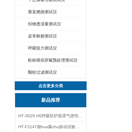
垂直燃烧测试仪
织物透湿量测试仪
皮革耐挠测试仪
呼吸阻力测试仪
欧标模拟穿戴预处理测试仪
颗粒过滤测试仪
点击更多分类
新品推荐
HT-X029-H5呼吸防护面罩气密性测试仪五工位 操作规程
HT-F1147烟hua爆zhu振动试验台 操作简洁