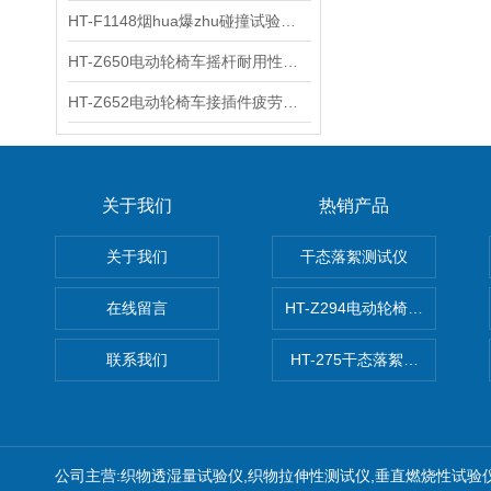
HT-F1148烟hua爆zhu碰撞试验台 工程师现场培训
HT-Z650电动轮椅车摇杆耐用性测试仪 用途说明
HT-Z652电动轮椅车接插件疲劳测试仪 操作技术
关于我们
热销产品
关于我们
干态落絮测试仪
在线留言
HT-Z294电动轮椅车耗电量测
联系我们
HT-275干态落絮测试仪
公司主营:织物透湿量试验仪,织物拉伸性测试仪,垂直燃烧性试验