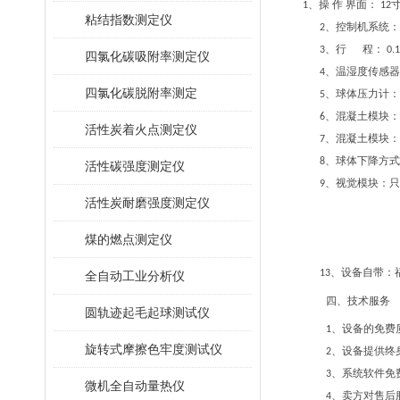
、
操 作 界面：
1
12
粘结指数测定仪
、控制机系统
2
、行 程：
3
0.
四氯化碳吸附率测定仪
、温湿度传感器
4
四氯化碳脱附率测定
、球体压力计：
5
、混凝土模块：
6
活性炭着火点测定仪
、混凝土模块：
7
、球体下降方式
8
活性碳强度测定仪
、视觉模块：只
9
活性炭耐磨强度测定仪
煤的燃点测定仪
、设备自带：
13
全自动工业分析仪
四、技术服务
圆轨迹起毛起球测试仪
、设备的免费
1
旋转式摩擦色牢度测试仪
、设备提供终
2
、系统软件免
3
微机全自动量热仪
、卖方对售后
4