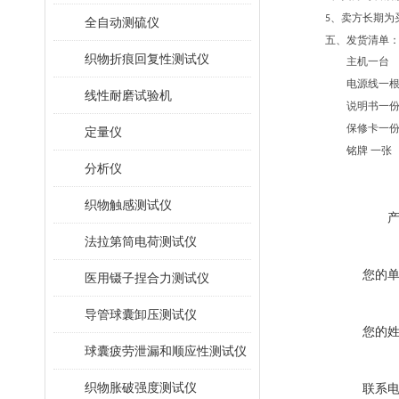
、卖方长期为
5
全自动测硫仪
五、发货清单
织物折痕回复性测试仪
主机一台
电源线一
线性耐磨试验机
说明书一
保修卡一
定量仪
铭牌 一张
分析仪
织物触感测试仪
法拉第筒电荷测试仪
您的
医用镊子捏合力测试仪
导管球囊卸压测试仪
您的
球囊疲劳泄漏和顺应性测试仪
织物胀破强度测试仪
联系