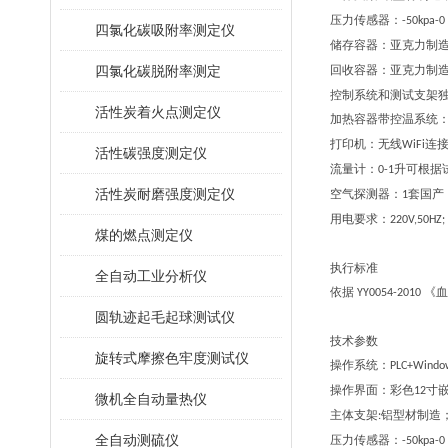
压力传感器：
-50kpa-0
四氯化碳吸附率测定仪
储存容器：亚克力制
四氯化碳脱附率测定
回收容器：亚克力制
控制系统和测试支架
活性炭着火点测定仪
加热容器带控温系统
打印机：无线
连
WiFi
活性碳强度测定仪
流量计：
升可根据
0-1
活性炭耐磨强度测定仪
空气探测器：
套国产
1
用电要求：
220V,50HZ;
煤的燃点测定仪
执行标准
全自动工业分析仪
依据
《血
YY0054-2010
圆轨迹起毛起球测试仪
技术参数
旋转式摩擦色牢度测试仪
操作系统：
PLC+Windo
操作界面：彩色
寸
12
微机全自动量热仪
主体支架
铝型材制造
:
全自动测硫仪
压力传感器：
-50kpa-0