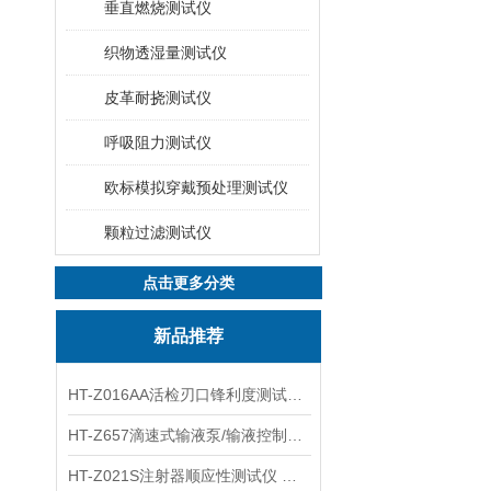
垂直燃烧测试仪
织物透湿量测试仪
皮革耐挠测试仪
呼吸阻力测试仪
欧标模拟穿戴预处理测试仪
颗粒过滤测试仪
点击更多分类
新品推荐
HT-Z016AA活检刃口锋利度测试仪 工程师指导
HT-Z657滴速式输液泵/输液控制器精度检测装置 介绍
HT-Z021S注射器顺应性测试仪 操作步骤