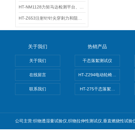
HT-NM1128力矩马达检测平台、刚度测量仪 技术满足
HT-Z653注射针针尖穿刺力和阻力试验机 测试原理
关于我们
热销产品
关于我们
干态落絮测试仪
在线留言
HT-Z294电动轮椅车耗电量测
联系我们
HT-275干态落絮测试仪
公司主营:织物透湿量试验仪,织物拉伸性测试仪,垂直燃烧性试验