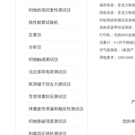
储存容器：亚克力制
织物折痕回复性测试仪
回收容器：亚克力制
控制系统和测试支架
线性耐磨试验机
加热容器带控温系统
定量仪
打印机：无线
连
WiFi
流量计：
升可根据
0-1
分析仪
空气探测器：
套国产
1
用电要求：
220V,50HZ;
织物触感测试仪
法拉第筒电荷测试仪
医用镊子捏合力测试仪
导管球囊卸压测试仪
球囊疲劳泄漏和顺应性测试仪
织物胀破强度测试仪
您的
利森四足踏轮测试仪