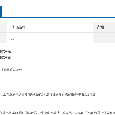
其他品牌
产地
是
测试用途
测试用途
沥青延度试验
仪
号沥青及液体沥青蒸馏后残留物和沥青乳液蒸发残留物等材料的延伸度
低速电机驱动
,
通过
同步轮和皮带传动
,
使其从一端向另一端移动
.
在传动装置上还设有