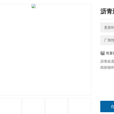
沥青
更新时间
厂商
简要
沥青延
残留物