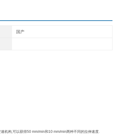
国产
变速机构
,
可以获得
50 mm/min
和
10 mm/min
两种不同的拉伸速度
.