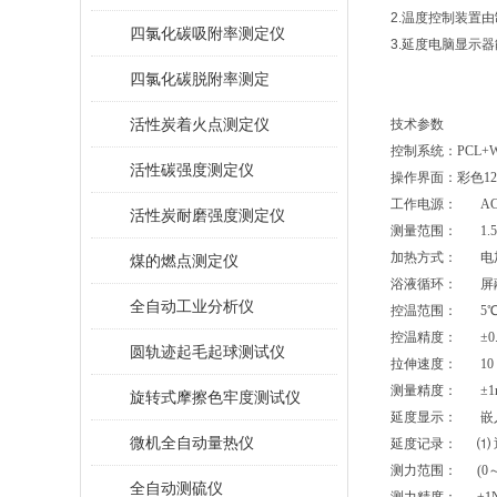
2.
温度控制装置由
四氯化碳吸附率测定仪
3.
延度
电脑
显示器
四氯化碳脱附率测定
活性炭着火点测定仪
技术参数
控制系统：
PCL+W
活性碳强度测定仪
操作界面：彩色
12
工作电源：
A
活性炭耐磨强度测定仪
测量范围：
1.
加热方式： 电
煤的燃点测定仪
浴液循环： 屏
全自动工业分析仪
控温范围：
5
控温精度： ±
0
圆轨迹起毛起球测试仪
拉伸速度：
10
测量精度： ±
1
旋转式摩擦色牢度测试仪
延度显示：
嵌
微机全自动量热仪
延度记录： ⑴ 
测力范围：
(0
全自动测硫仪