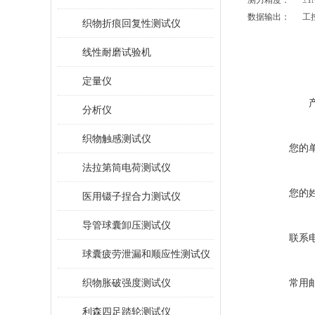
测力精度： ±
1
数据输出： 工
织物折痕回复性测试仪
线性耐磨试验机
定量仪
分析仪
织物触感测试仪
您的
法拉第筒电荷测试仪
您的
医用镊子捏合力测试仪
导管球囊卸压测试仪
联系
球囊疲劳泄漏和顺应性测试仪
织物胀破强度测试仪
常用
利森四足踏轮测试仪