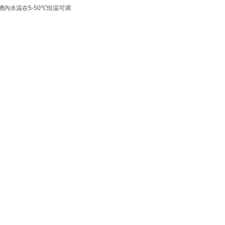
槽内水温在
5-50℃
恒温可调
.