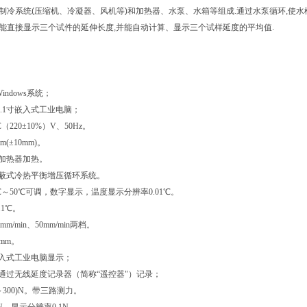
制冷系统
(
压缩机、冷凝器、风机等
)
和加热器、水泵、水箱等组成
.
通过水泵循环
,
使水
能直接显示三个试件的延伸长度
,
并能自动计算、显示三个试样延度的平均值
.
indows
系统；
.1
寸嵌入式工业电脑；
C
（
220
±
10%
）
V
、
50Hz
。
5m(
±
10mm)
。
加热器加热。
蔽式冷热平衡增压循环系统。
℃～
50
℃可调，数字显示，温度显示分辨率
0.01
℃。
.1
℃。
 mm/min
、
50mm/min
两档。
mm
。
入式工业电脑
显示
；
通过无线延度记录器（简称“遥控器"）记录；
～
3
00)N
。带三路测力。