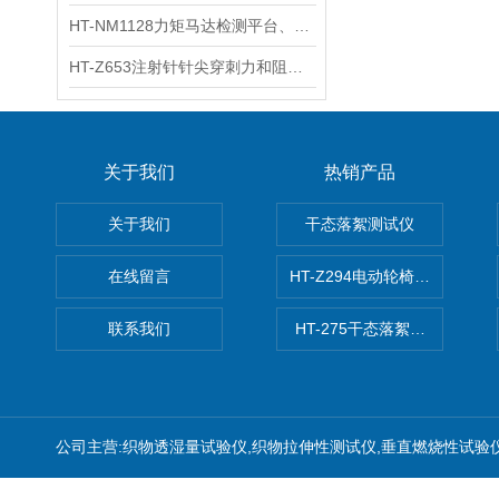
HT-NM1128力矩马达检测平台、刚度测量仪 技术满足
HT-Z653注射针针尖穿刺力和阻力试验机 测试原理
关于我们
热销产品
关于我们
干态落絮测试仪
在线留言
HT-Z294电动轮椅车耗电量测
联系我们
HT-275干态落絮测试仪
公司主营:织物透湿量试验仪,织物拉伸性测试仪,垂直燃烧性试验