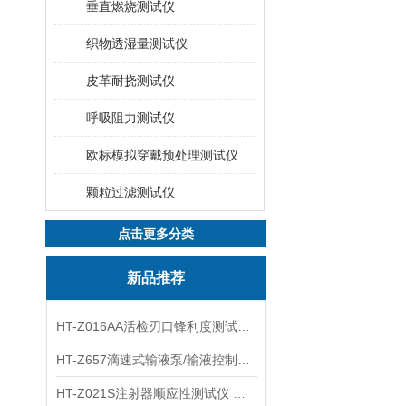
垂直燃烧测试仪
织物透湿量测试仪
皮革耐挠测试仪
呼吸阻力测试仪
欧标模拟穿戴预处理测试仪
颗粒过滤测试仪
点击更多分类
新品推荐
HT-Z016AA活检刃口锋利度测试仪 工程师指导
HT-Z657滴速式输液泵/输液控制器精度检测装置 介绍
HT-Z021S注射器顺应性测试仪 操作步骤