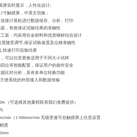
摸屏实时显示，人性化设计
;
色
寸触摸屏，中英文切换；
7
可连接计算机进行数据保存、分析、打印
感器，有效保证试验结果的准确性
度工装：均采用合金材料和优质钢材结合设计
速度随意调节
保证试验速度及位移准确性
,
机
快速打印实验结果
,
具，可以任意更换适用于不同大小试样
动回位等智能配置，保证用户的操作安全
数据比对分析，具有多单位转换功能
方便系统的外部接入和数据传输
（
可选择其他量程联系我们免费提供
）
00N
5%
（
无级变速
可在触摸屏上任意设置
m/min
1-500mm/min
精度
60mm