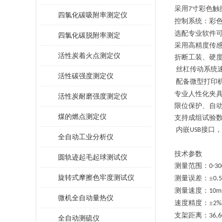
采用
寸彩色触
7
四氯化碳吸附率测定仪
控制系统：彩
选配
专业软件
四氯化碳脱附率测定
采用
高精度
传
活性炭着火点测定仪
折断工装、硬
丝杠传动系统
活性碳强度测定仪
配备微型打印
专业人性化夹
活性炭耐磨强度测定仪
限位保护、自
煤的燃点测定仪
支持成组试验
内嵌
接口，
USB
全自动工业分析仪
技术参数
圆轨迹起毛起球测试仪
测量范围：
0-3
旋转式摩擦色牢度测试仪
测量误差：
±
0.
测量速度：
10m
微机全自动量热仪
速度精度：
±
2%
支架距离：
36,
全自动测硫仪