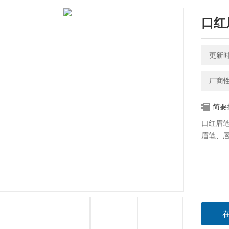
口红
更新时间
厂商
简要
口红眉笔
眉笔、