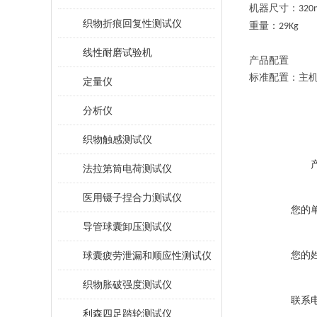
机器尺寸：
3
2
0
织物折痕回复性测试仪
重量：
2
9
Kg
线性耐磨试验机
产品配置
标准配置：主
定量仪
分析仪
织物触感测试仪
法拉第筒电荷测试仪
医用镊子捏合力测试仪
您的
导管球囊卸压测试仪
您的
球囊疲劳泄漏和顺应性测试仪
织物胀破强度测试仪
联系
利森四足踏轮测试仪