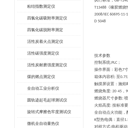
执行标准；
GB-T240
粘结指数测定仪
《橡胶燃烧
T13488
2008/IEC 60695-11-
四氯化碳吸附率测定仪
D 5048
四氯化碳脱附率测定
活性炭着火点测定仪
活性碳强度测定仪
技术参数
控制系统
；
;PLC
活性炭耐磨强度测定仪
操作界面：彩色
7
煤的燃点测定仪
箱体内容积
至
:
0.
75
触摸屏设置：
施焰
全自动工业分析仪
燃烧角度
·
，
: 20
45
9
燃烧器尺寸参数
:
圆轨迹起毛起球测试仪
火焰高度
按标准
:
旋转式摩擦色牢度测试仪
全自动点火功能，
型热电偶：直径
K
1
微机全自动量热仪
对样方式
电机驱动
: