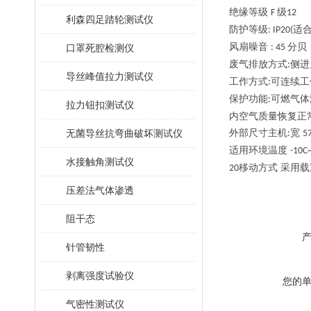
绝缘等级
级
F
12
利森四足踏轮测试仪
防护等级
适
: IP20(
风扇噪音
分贝
口罩死腔检测仪
: 45
废气排放方式
侧进
:
导丝峰值拉力测试仪
工作方式
可连续工
:
保护功能
可燃气体
:
拉力钮扣测试仪
内空气质量恢复正
无菌导丝抗弯曲破坏测试仪
外部尺寸主机
宽
:
5
适用环境温度
-10C
水接触角测试仪
移动方式 采用
20
压差法气体渗透
阻干态
针管韧性
剥离强度试验仪
您的
气密性测试仪