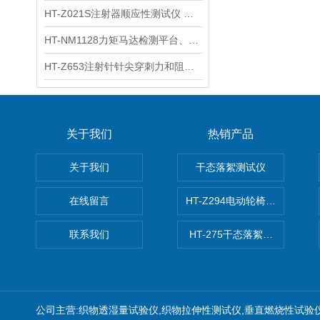
HT-Z021S注射器顺应性测试仪 操作步骤
HT-NM1128力矩马达检测平台、刚度测量仪 技术满足
HT-Z653注射针针尖穿刺力和阻力试验机 测试原理
关于我们
热销产品
关于我们
干态落絮测试仪
在线留言
HT-Z294电动轮椅车耗电量测
联系我们
HT-275干态落絮测试仪
公司主营:织物透湿量试验仪,织物拉伸性测试仪,垂直燃烧性试验