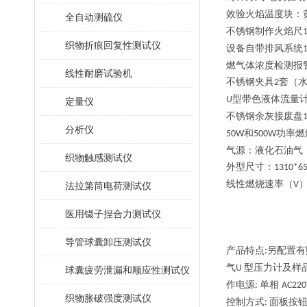
效验火焰温度块：
全自动测硫仪
不锈钢制作火焰尺
织物折痕回复性测试仪
设备自带排风系统
燃气体浓度检测报
线性耐磨试验机
不锈钢夹具
套（
2
型带色液体流量
U
定量仪
不锈钢余灰接废盘
分析仪
和
功率燃
50W
500W
气源：液化石油气
织物触感测试仪
外型尺寸：
1310*6
线性燃烧速率（
V
法拉第筒电荷测试仪
医用镊子捏合力测试仪
导管球囊卸压测试仪
产品特点
另配置有
:
气
型压力计及样
U
球囊疲劳泄漏和顺应性测试仪
作电源
单相
:
AC220
织物胀破强度测试仪
控制方式
面板按
: