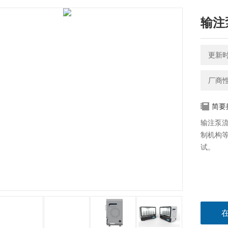
输注
更新时间
厂商
简要
输注泵流
制机构
试。