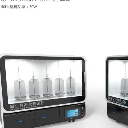
，
整机功率：
50Hz
60W