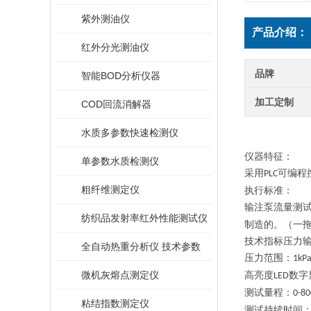
紫外测油仪
产品介绍：
红外分光测油仪
品牌
智能BOD分析仪器
加工定制
COD回流消解器
水质多参数快速检测仪
仪器特征
：
单参数水质检测仪
采用
可编程
PLC
粗纤维测定仪
执行标准：
输注泵流量测
纺织品发射率红外性能测试仪
制造的。（一
技术指标压力
全自动热重分析仪 技术参数
压力范围：
1kP
微机灰熔点测定仪
高亮度
数字
LED
测试量程：
0-8
粘结指数测定仪
测试持续时间