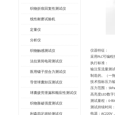
织物折痕回复性测试仪
线性耐磨试验机
定量仪
分析仪
织物触感测试仪
仪器特征
：
采用
可编程
PLC
法拉第筒电荷测试仪
执行标准：
输注泵流量测
医用镊子捏合力测试仪
制造的。（一
技术指标压力
导管球囊卸压测试仪
压力范围：
1kP
球囊疲劳泄漏和顺应性测试仪
高亮度
数字
LED
测试量程：
0-8
织物胀破强度测试仪
测试持续时间
利森四足踏轮测试仪
电源：
AC220V