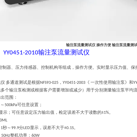
输注泵流量测试仪 操作方便
输注泵流量测试
输注泵流量测试仪
YY0451-2010
控制器、压力传感器、控制机构等组成，操作方便。实时显示压力值、保
试仪
多
通道测试是根据
，
《
一次性使用输注泵》和
NFS93-025
YY0451-2003
Y
拖
多
个输注泵检测或根据客户需要增加或减少）用于分别测量输注泵平均
输出范围：
～
可任意设置
；
a
500
kPa
显示；可任意设定压力输出值，检定误差不大于读数的
。
±1%
00ML
：
秒～
分
显示，误差不大于
。
1
99.9
LED
±0.1S
，
整机功率：
50Hz
60W