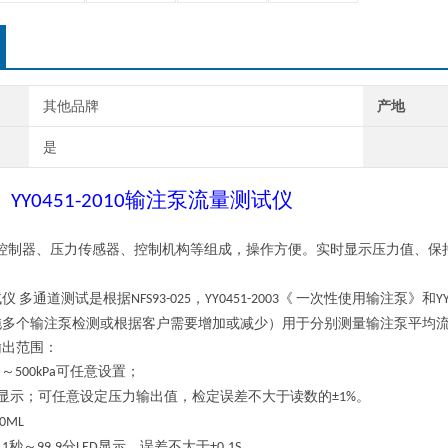
其他品牌
产地
是
输注泵流量测试仪
YY0451-2010
控制器、压力传感器、控制机构等组成，操作方便。实时显示压力值、保
试仪
多
通道测试是根据
，
《
一次性使用输注泵》和
NFS93-025
YY0451-2003
Y
拖
多
个输注泵检测或根据客户需要增加或减少）用于分别测量输注泵平均
输出范围：
～
可任意设置
；
a
500
kPa
显示；可任意设定压力输出值，检定误差不大于读数的
。
±1%
00ML
：
秒～
分
显示，误差不大于
。
1
99.9
LED
±0.1S