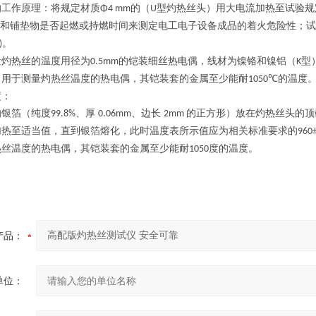
的工作原理：将规定材质
的
（
型灼热丝头）用大电流加热至试验
Φ4 mm
U
和铺垫物是否起燃或持燃时间来测定电工电子设备成品的着火危险性；试
。
)
量灼热丝的温度用
径为
的铠装细丝热电偶，线材为镍铬和镍铝（
型
0.5mm
K
，用于测量灼热丝温度的热电偶，其铠装套的金属至少能耐
的温度
1050℃
度：
的银箔（纯度
、厚
、边长
的正方形）放在灼热丝头的顶
99.8%
0.06mm
2mm
加热至适当值，直到银箔熔化，此时温度表所示值应为相关标准要求的
960
热丝温度的热电偶，其铠装套的金属至少能耐
度的温度。
1050
产品：
单位：