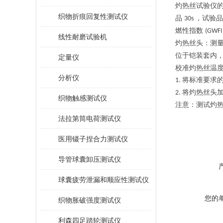
灼热丝试验仪
织物折痕回复性测试仪
品
，试验品
30s
燃性指数
(GWFI
线性耐磨试验机
灼热丝头：测
位于铠装套内
定量仪
校准灼热丝温
分析仪
将标准要求
1.
将灼热丝头
2.
织物触感测试仪
注意：测试灼
法拉第筒电荷测试仪
医用镊子捏合力测试仪
导管球囊卸压测试仪
球囊疲劳泄漏和顺应性测试仪
您的
织物胀破强度测试仪
利森四足踏轮测试仪