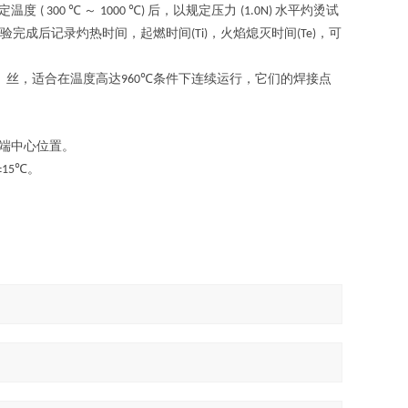
规定温度
～
后，以规定压力
水平灼烫试
( 300 ℃
1000 ℃)
(1.0N)
验完成后记录灼热时间，起燃时间
，火焰熄灭时间
，可
(Ti)
(Te)
）丝，适合在温度高达
条件下连续运行，它们的焊接点
960℃
。
端中心位置。
。
±15℃