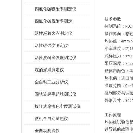
四氯化碳吸附率测定仪
技术参数
四氯化碳脱附率测定
控制系统：
PLC;
活性炭着火点测定仪
操作界面：彩
灼热丝
：
4mm Ni
活性碳强度测定仪
小车速度：
约
1
式样压力：
1±0
活性炭耐磨强度测定仪
限压深度：
7m
煤的燃点测定仪
箱体内颜色：
热电偶：
进口
N
全自动工业分析仪
温度范围：
～
0
控制部分与试
圆轨迹起毛起球测试仪
外形尺寸：
945
旋转式摩擦色牢度测试仪
工作原理
微机全自动量热仪
灼热丝试验仪
过导线的故障
全自动测硫仪