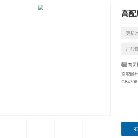
高配
更新时间
厂商
简要
高配版灼热
GB4706