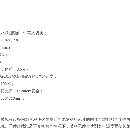
色
寸触摸屏，中英文切换；
7
；
/Cr(80/20)
；
3mm/S
；
.2N
；
m
黑，体积：
立方
；
0.5
铠装镍铬
镍铝丝
分度
；
iCrφ0.5
/
,K
；
1100℃
验箱距离：
安全；
>120mm
；
*
550
*
720
mm
是模拟在设备内部容易使火焰蔓延的绝缘材料或其他固体可燃材料的零件
电流、元件过载以及不良接触的情况下，某些元件会达到某一温度而使其