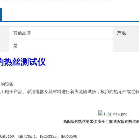
其他品牌
产地
是
灼热丝测试仪
验的设备
电工电子产品、家用电器及其材料进行着火危险试验，模拟灼热元件或过
高配版灼热丝测试仪 安全可靠
高配版灼热丝测
、
、
、
GB5169
GB4706.1
IEC60335
IEC60598