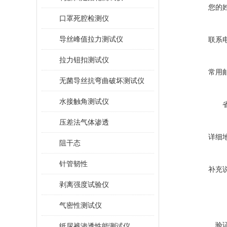
您的
口罩死腔检测仪
导丝峰值拉力测试仪
联系
拉力钮扣测试仪
常用
无菌导丝抗弯曲破坏测试仪
水接触角测试仪
压差法气体渗透
详细
阻干态
针管韧性
补充
剥离强度试验仪
气密性测试仪
验
纸尿裤渗透性能测试仪