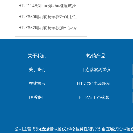
HT-F1148烟hua爆zhu碰撞试验台 工程师现场培训
HT-Z650电动轮椅车摇杆耐用性测试仪 用途说明
HT-Z652电动轮椅车接插件疲劳测试仪 操作技术
关于我们
热销产品
关于我们
干态落絮测试仪
在线留言
HT-Z294电动轮椅车耗电量测
联系我们
HT-275干态落絮测试仪
公司主营:织物透湿量试验仪,织物拉伸性测试仪,垂直燃烧性试验