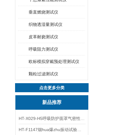
垂直燃烧测试仪
织物透湿量测试仪
皮革耐挠测试仪
呼吸阻力测试仪
欧标模拟穿戴预处理测试仪
颗粒过滤测试仪
点击更多分类
新品推荐
HT-X029-H5呼吸防护面罩气密性测试仪五工位 操作规程
HT-F1147烟hua爆zhu振动试验台 操作简洁