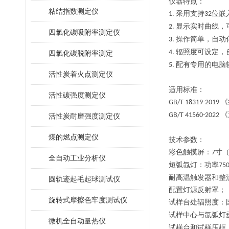
仪器特点：
粘结指数测定仪
采用支持
位嵌
1.
32
显示实时曲线，
2.
四氯化碳吸附率测定仪
操作简单，自动
3.
辐照度可设定，
4.
四氯化碳脱附率测定
配有专用的电脑
5.
活性炭着火点测定仪
适用标准：
活性碳强度测定仪
《
GB/T 18319-2019
《
GB/T 41560-2022
活性炭耐磨强度测定仪
煤的燃点测定仪
技术参数：
彩色触摸屏：
寸
7
全自动工业分析仪
短弧氙灯：功率
75
耐高温触发器和整
圆轨迹起毛起球测试仪
配置灯源反射罩；
旋转式摩擦色牢度测试仪
试样台处辐照度：
试样中心与氙弧灯
微机全自动量热仪
试样台和试样压框