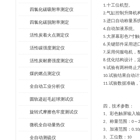
十工位机型。
1.
四氯化碳吸附率测定仪
气缸控制升降机
2.
进口自动称量系
3.
四氯化碳脱附率测定
自动加液系统。
4.
活性炭着火点测定仪
大屏幕彩色
寸
触
5.
7
关键部件采用进
6.
活性碳强度测定仪
采用伺服电机，
7.
优化结构设计，
8.
活性炭耐磨强度测定仪
试验有两种终止
9.
煤的燃点测定仪
试验结果自动计
10.
试验数据准确，
1
1
.
全自动工业分析仪
圆轨迹起毛起球测试仪
四，
技术参数：
旋转式摩擦色牢度测试仪
、彩色触屏输入
1
、称量范围：
～
2
0
微机全自动量热仪
、加液范围：
3
0.10
、工位数：
全自动测硫仪
3
10