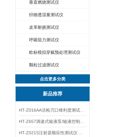
垂直燃烧测试仪
织物透湿量测试仪
皮革耐挠测试仪
呼吸阻力测试仪
欧标模拟穿戴预处理测试仪
颗粒过滤测试仪
点击更多分类
新品推荐
HT-Z016AA活检刃口锋利度测试仪 工程师指导
HT-Z657滴速式输液泵/输液控制器精度检测装置 介绍
HT-Z021S注射器顺应性测试仪 操作步骤