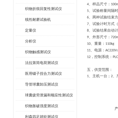
、样品尺寸：
4
100
织物折痕回复性测试仪
、试验称量间隔
5
、两种试验结束
6
线性耐磨试验机
、试验计时方式
7
定量仪
、试验结果自动
8
、外形尺寸：
9
7
2
0
分析仪
、重量：
10
110
kg
、电源：
11
AC220V
织物触感测试仪
，控制系统：
12
PLC
法拉第筒电荷测试仪
五，
供货范围：
医用镊子捏合力测试仪
、主机一台；
、
1
2
导管球囊卸压测试仪
球囊疲劳泄漏和顺应性测试仪
织物胀破强度测试仪
利森四足踏轮测试仪