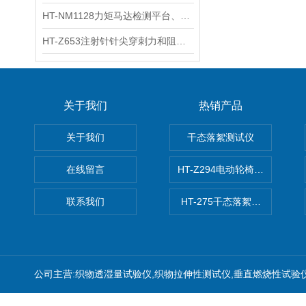
HT-NM1128力矩马达检测平台、刚度测量仪 技术满足
HT-Z653注射针针尖穿刺力和阻力试验机 测试原理
关于我们
热销产品
关于我们
干态落絮测试仪
在线留言
HT-Z294电动轮椅车耗电量测
联系我们
HT-275干态落絮测试仪
公司主营:织物透湿量试验仪,织物拉伸性测试仪,垂直燃烧性试验