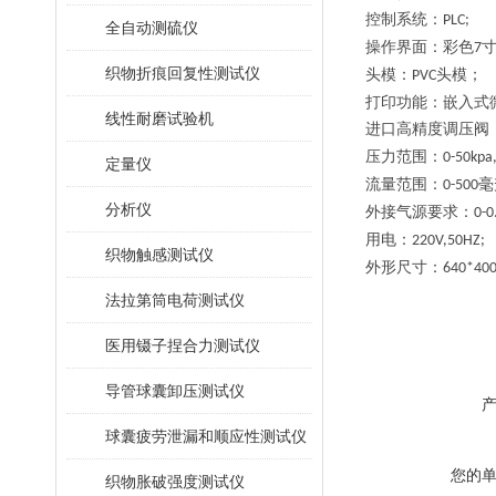
控制系统：
PLC;
全自动测硫仪
操作界面：彩色
7
织物折痕回复性测试仪
头模：
头模；
PVC
打印功能：嵌入式
线性耐磨试验机
进口高精度调压阀
压力范围：
0-50kpa
定量仪
流量范围：
毫
0-500
分析仪
外接气源要求：
0-0
用电：
220V,50HZ;
织物触感测试仪
外形尺寸：
640*40
法拉第筒电荷测试仪
医用镊子捏合力测试仪
导管球囊卸压测试仪
球囊疲劳泄漏和顺应性测试仪
您的
织物胀破强度测试仪