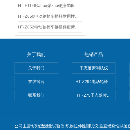
HT-F1148烟hua爆zhu碰撞试验台 工程师现场培训
HT-Z650电动轮椅车摇杆耐用性测试仪 用途说明
HT-Z652电动轮椅车接插件疲劳测试仪 操作技术
关于我们
热销产品
关于我们
干态落絮测试仪
在线留言
HT-Z294电动轮椅车耗电量测
联系我们
HT-275干态落絮测试仪
公司主营:织物透湿量试验仪,织物拉伸性测试仪,垂直燃烧性试验