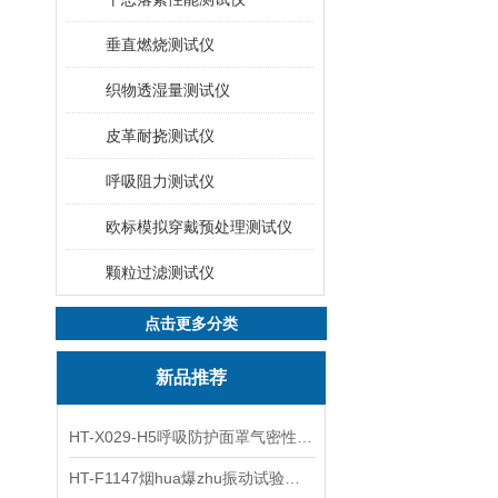
垂直燃烧测试仪
织物透湿量测试仪
皮革耐挠测试仪
呼吸阻力测试仪
欧标模拟穿戴预处理测试仪
颗粒过滤测试仪
点击更多分类
新品推荐
HT-X029-H5呼吸防护面罩气密性测试仪五工位 操作规程
HT-F1147烟hua爆zhu振动试验台 操作简洁