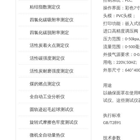
控制系统：
PLC;
粘结指数测定仪
操作界面：彩色
7
头模：
头模；
PVC
四氯化碳吸附率测定仪
打印功能：嵌入式
进口高精度调压阀
四氯化碳脱附率测定
压力范围：
0-50kpa
活性炭着火点测定仪
流量范围：
毫
0-500
外接气源要求：
0-0
活性碳强度测定仪
用电：
220V,50HZ;
外形尺寸：
640*40
活性炭耐磨强度测定仪
煤的燃点测定仪
用途
以确保面罩在使用
全自动工业分析仪
试仪。这些测试仪
圆轨迹起毛起球测试仪
执行标准
旋转式摩擦色牢度测试仪
GB/T2891
微机全自动量热仪
技术参数