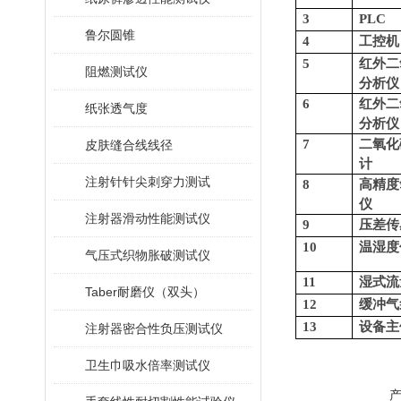
3
P
LC
鲁尔圆锥
4
工控机
5
红外二
阻燃测试仪
分析仪
6
红外二
纸张透气度
分析仪
7
二氧化
皮肤缝合线线径
计
注射针针尖刺穿力测试
8
高精度
仪
注射器滑动性能测试仪
9
压差传
10
温湿度
气压式织物胀破测试仪
11
湿式流
Taber耐磨仪（双头）
12
缓冲气
13
设备主
注射器密合性负压测试仪
卫生巾吸水倍率测试仪