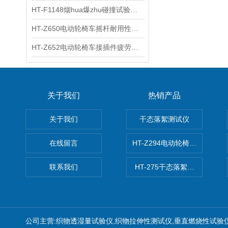
HT-F1148烟hua爆zhu碰撞试验台 工程师现场培训
HT-Z650电动轮椅车摇杆耐用性测试仪 用途说明
HT-Z652电动轮椅车接插件疲劳测试仪 操作技术
关于我们
热销产品
关于我们
干态落絮测试仪
在线留言
HT-Z294电动轮椅车耗电量测
联系我们
HT-275干态落絮测试仪
公司主营:织物透湿量试验仪,织物拉伸性测试仪,垂直燃烧性试验