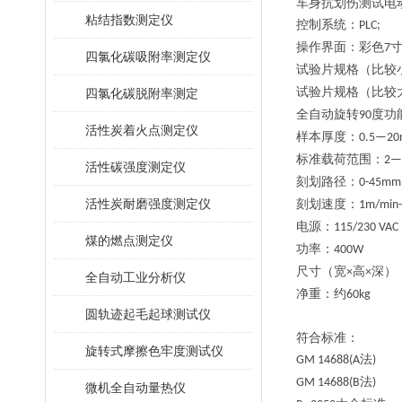
车身抗划伤测试电
粘结指数测定仪
控制系统：
PLC;
操作界面：彩色
7
四氯化碳吸附率测定仪
试验片规格（比较
试验片规格（比较
四氯化碳脱附率测定
全自动旋转
度功
90
活性炭着火点测定仪
样本厚度：
0.5—2
标准载荷范围：
2—
活性碳强度测定仪
刻划路径：
0-
45mm
活性炭耐磨强度测定仪
刻划速度：
1m/min
-
电源：
115/230 VAC
煤的燃点测定仪
功率：
400W
尺寸（宽
高
深）
×
×
全自动工业分析仪
净重：约
6
0kg
圆轨迹起毛起球测试仪
符合标准：
旋转式摩擦色牢度测试仪
法
GM 14688(A
)
法
GM 14688(B
)
微机全自动量热仪