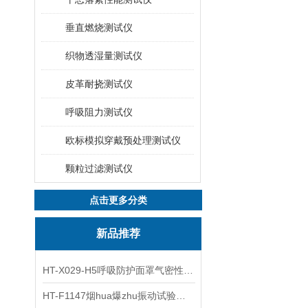
垂直燃烧测试仪
织物透湿量测试仪
皮革耐挠测试仪
呼吸阻力测试仪
欧标模拟穿戴预处理测试仪
颗粒过滤测试仪
点击更多分类
新品推荐
HT-X029-H5呼吸防护面罩气密性测试仪五工位 操作规程
HT-F1147烟hua爆zhu振动试验台 操作简洁