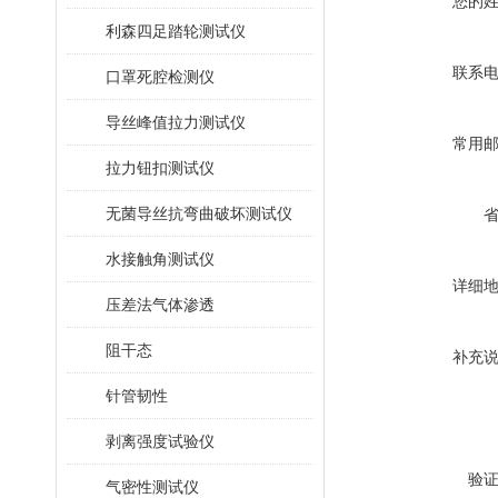
您的
利森四足踏轮测试仪
联系
口罩死腔检测仪
导丝峰值拉力测试仪
常用
拉力钮扣测试仪
无菌导丝抗弯曲破坏测试仪
水接触角测试仪
详细
压差法气体渗透
阻干态
补充
针管韧性
剥离强度试验仪
验
气密性测试仪