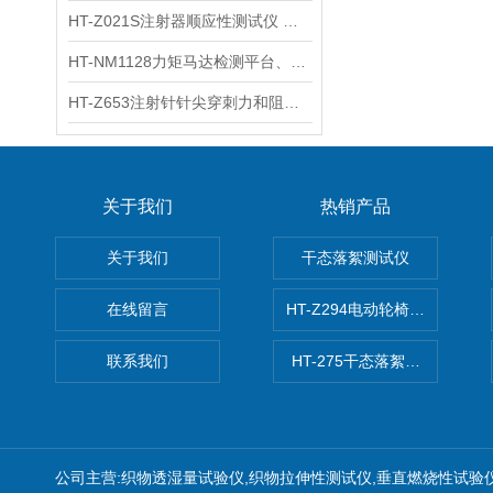
HT-Z021S注射器顺应性测试仪 操作步骤
HT-NM1128力矩马达检测平台、刚度测量仪 技术满足
HT-Z653注射针针尖穿刺力和阻力试验机 测试原理
关于我们
热销产品
关于我们
干态落絮测试仪
在线留言
HT-Z294电动轮椅车耗电量测
联系我们
HT-275干态落絮测试仪
公司主营:织物透湿量试验仪,织物拉伸性测试仪,垂直燃烧性试验