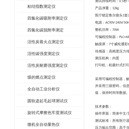
测试持续时间：
秒
0.1
粘结指数测定仪
产品净重：
12kg
医疗锁定鲁尔接头
套
1
四氯化碳吸附率测定仪
电源：
AC90V-240V/50
四氯化碳脱附率测定
整机功率：
70W
可编程控制器：
PLC+A
活性炭着火点测定仪
触摸屏：
寸
威纶通彩
7
传感器：高精度压力
活性碳强度测定仪
测压机构：内置
活性炭耐磨强度测定仪
打印机：机载针式打
煤的燃点测定仪
采用可编程控制器，
并采用三级密码，信
全自动工业分析仪
值，保持时间等数据
圆轨迹起毛起球测试仪
技术参数：
旋转式摩擦色牢度测试仪
操作界面：简体中文
/
测试标准：所有医疗
微机全自动量热仪
压力输出范围：高于