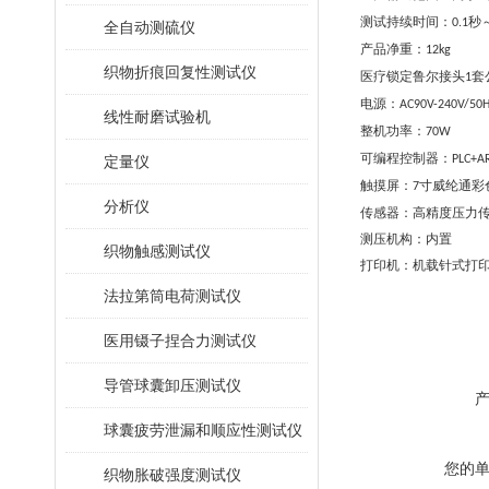
测试持续时间：
秒
0.1
全自动测硫仪
产品净重：
12kg
织物折痕回复性测试仪
医疗锁定鲁尔接头
套
1
电源：
AC90V-240V/50
线性耐磨试验机
整机功率：
70W
可编程控制器：
定量仪
PLC+A
触摸屏：
寸
威纶通彩
7
分析仪
传感器：高精度压力
测压机构：内置
织物触感测试仪
打印机：机载针式打
法拉第筒电荷测试仪
医用镊子捏合力测试仪
导管球囊卸压测试仪
球囊疲劳泄漏和顺应性测试仪
您的
织物胀破强度测试仪