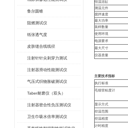
恒温浴缸
测温元件
鲁尔圆锥
搅拌速度
最大功率
阻燃测试仪
装样数量
使用环境
纸张透气度
电源要求
皮肤缝合线线径
最大尺寸
仪器质量
注射针针尖刺穿力测试
注射器滑动性能测试仪
主要技术指标
气压式织物胀破测试仪
执行标准
毛细管粘度计
Taber耐磨仪（双头）
显示方式
注射器密合性负压测试仪
控温范围
卫生巾吸水倍率测试仪
控温精度
计时精度