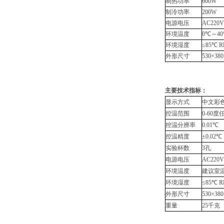
制热功率
600W
制冷功率
200W
电源电压
AC220V
环境温度
0℃～4
环境湿度
≤85℃
R
外形尺寸
530×38
主要技术指标：
显示方式
中文彩
控温范围
0-60
控温分辨率
0.01℃
控温精度
±0.02℃
实验杯数
3孔
电源电压
AC220V
环境温度
建议室温
环境湿度
≤85℃
R
外形尺寸
530×38
重量
25千克