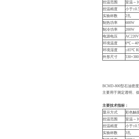
控温范围
室温～1
控温精度
小于±0.
实验杯数
2孔
制热功率
600W
制冷功率
200W
电源电压
AC220V
环境温度
0℃～4
环境湿度
≤85℃
R
外形尺寸
530×38
BCMD-800型石油
主要用于测定透明、
主要技术指标：
显示方式
彩色触
控温范围
室温～1
控温精度
小于±0.
实验杯数
3孔