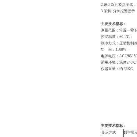
2.设计双孔凝点测试
3.倾斜1分钟报警提示
主要技术指标：
测量范围：常温—零下
控温精度：±0.1℃；
制冷方式：压缩机制
功 率：1500W
；
电源电压：AC220V 5
适用环境：温度≤40℃
仪器重量：约
36KG
主要技术指标：
显示方式
数字显