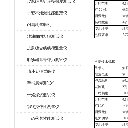
皮肤缝合针连接强度测试仪
计时范围
0.1
打
印
机
低
手套不泄漏性能测定仪
测温元件
精
装样数量
4个
耐磨耗试验机
使用环境
环境
电源要求
AC
油漆面耐划痕测试仪
皮肤缝合线线径测量仪
听诊器耳环弹力测试仪
主要技术指标
显示方式
触
清漆划痕试验仪
控温范围
零下
控温精度
±0.
手指磨耗测试机
试验孔
2孔
计时精度
±0.
针焰燃烧测试仪
计时范围
0.1
打印机
内
织物拉伸性测试仪
测温元件
精
干态落絮性能测试仪
最大功率
18
使用环境
环