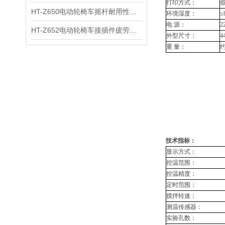
打印方式：
HT-Z650电动轮椅车摇杆耐用性测试仪 用途说明
环境湿度：
≤
电
源：
2
HT-Z652电动轮椅车接插件疲劳测试仪 操作技术
外型尺寸：
4
重
量：
约
技术指标：
显示方式：
控温范围：
控温精度：
定时范围：
搅拌转速：
测温传感器：
实验孔数：