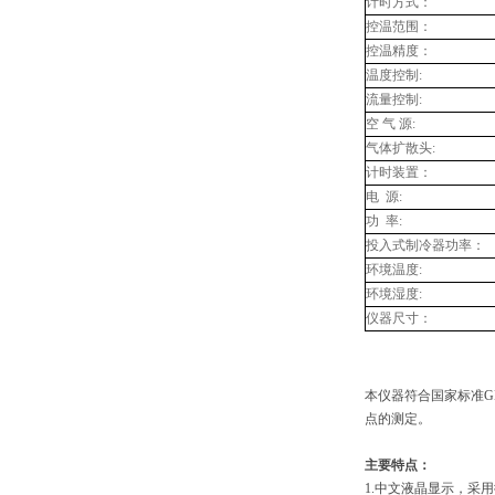
计时方式：
控温范围：
控温精度：
温度控制:
流量控制:
空 气 源:
气体扩散头:
计时装置：
电
源:
功
率:
投入式制冷器功率：
环境温度:
环境湿度:
仪器尺寸：
本仪器符合国家标准G
点的测定。
主要特点：
1.
中文液晶显示，采用