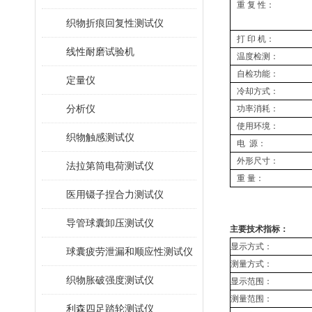
重 复 性：
织物折痕回复性测试仪
打 印 机：
线性耐磨试验机
温度检测：
自检功能：
定量仪
冷却方式：
分析仪
功率消耗：
使用环境：
织物触感测试仪
电 源：
外形尺寸：
法拉第筒电荷测试仪
重 量：
医用镊子捏合力测试仪
导管球囊卸压测试仪
主要技术指标：
显示方式：
球囊疲劳泄漏和顺应性测试仪
测量方式：
织物胀破强度测试仪
显示范围：
测量范围：
利森四足踏轮测试仪