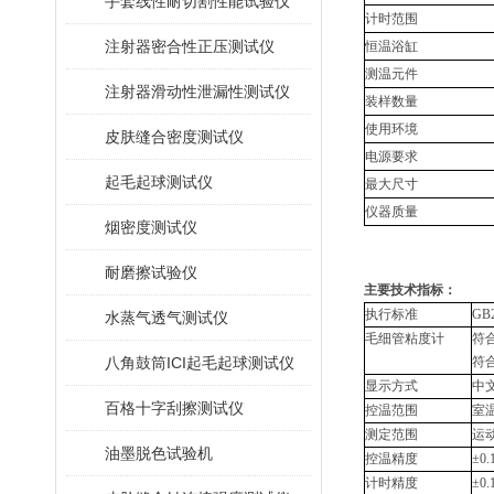
手套线性耐切割性能试验仪
计时范围
注射器密合性正压测试仪
恒温浴缸
测温元件
注射器滑动性泄漏性测试仪
装样数量
使用环境
皮肤缝合密度测试仪
电源要求
起毛起球测试仪
最大尺寸
仪器质量
烟密度测试仪
耐磨擦试验仪
主要技术指标：
执行标准
GB
水蒸气透气测试仪
毛细管粘度计
符合
八角鼓筒ICI起毛起球测试仪
符
显示方式
中
百格十字刮擦测试仪
控温范围
室
测定范围
运动
油墨脱色试验机
控温精度
±0
计时精度
±0.