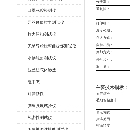
分辨率：
重复性：
口罩死腔检测仪
导丝峰值拉力测试仪
打印机：
温度检测：
拉力钮扣测试仪
点火方式：
自检功能：
无菌导丝抗弯曲破坏测试仪
冷却方式：
水接触角测试仪
外形尺寸：
重
量：
压差法气体渗透
阻干态
主要技术指标
：
针管韧性
执行标准
毛细管粘度计
剥离强度试验仪
显示方式
气密性测试仪
控温范围
控温精度
纸尿裤渗透性能测试仪