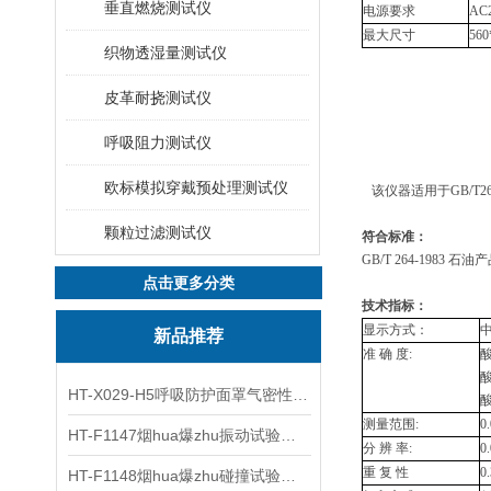
垂直燃烧测试仪
电源要求
AC
最大尺寸
560
织物透湿量测试仪
皮革耐挠测试仪
呼吸阻力测试仪
欧标模拟穿戴预处理测试仪
该仪器适用于GB/T
颗粒过滤测试仪
符合标准：
GB/T 264-1983
石油产
点击更多分类
技术指标：
显示方式：
新品推荐
准 确 度:
酸
酸
HT-X029-H5呼吸防护面罩气密性测试仪五工位 操作规程
酸
测量范围:
0
HT-F1147烟hua爆zhu振动试验台 操作简洁
分 辨 率:
0
重 复 性
0
HT-F1148烟hua爆zhu碰撞试验台 工程师现场培训