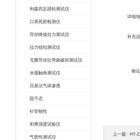
利森四足踏轮测试仪
详细
口罩死腔检测仪
导丝峰值拉力测试仪
补充
拉力钮扣测试仪
无菌导丝抗弯曲破坏测试仪
验
水接触角测试仪
压差法气体渗透
阻干态
针管韧性
剥离强度试验仪
上一篇 :
HT
气密性测试仪