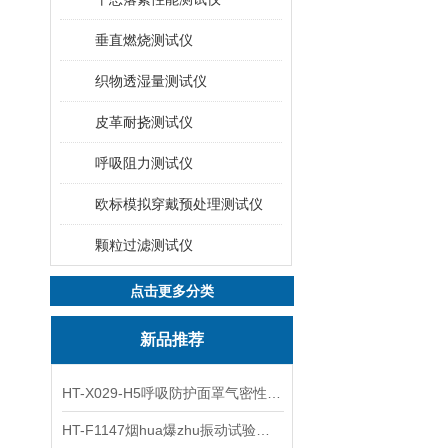
垂直燃烧测试仪
织物透湿量测试仪
皮革耐挠测试仪
呼吸阻力测试仪
欧标模拟穿戴预处理测试仪
颗粒过滤测试仪
点击更多分类
新品推荐
HT-X029-H5呼吸防护面罩气密性测试仪五工位 操作规程
HT-F1147烟hua爆zhu振动试验台 操作简洁