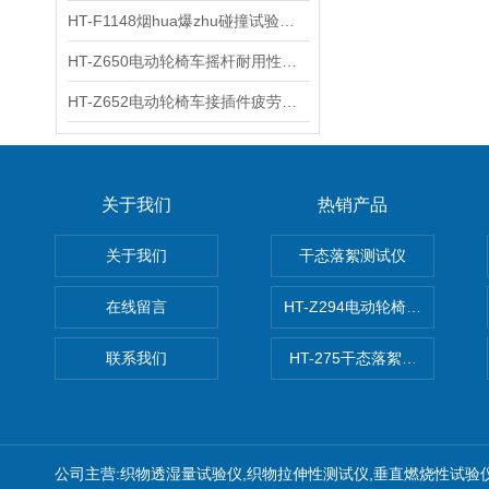
HT-F1148烟hua爆zhu碰撞试验台 工程师现场培训
HT-Z650电动轮椅车摇杆耐用性测试仪 用途说明
HT-Z652电动轮椅车接插件疲劳测试仪 操作技术
关于我们
热销产品
关于我们
干态落絮测试仪
在线留言
HT-Z294电动轮椅车耗电量测
联系我们
HT-275干态落絮测试仪
公司主营:织物透湿量试验仪,织物拉伸性测试仪,垂直燃烧性试验