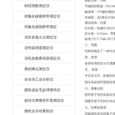
整机功率：
70W
粘结指数测定仪
可编程控制器：
PLC+A
触摸屏：
寸威纶通彩
7
四氯化碳吸附率测定仪
传感器：高J度压力传
测压机构：内置
四氯化碳脱附率测定
打印机：机载针式打
百分表：0-25mm，
活性炭着火点测定仪
标准:
YY/T 1568-2017
三、范围
活性碳强度测定仪
本附录规定了一种方
四、
原理
活性炭耐磨强度测定仪
使用专用的百分尺测
煤的燃点测定仪
五、
装置
平头百分尺，刻度的
全自动工业分析仪
指示表必须牢固地安
六、
测量过程
圆轨迹起毛起球测试仪
把环形子宫托安放在
旋转式摩擦色牢度测试仪
测量环形子宫托中央
七、
结果的表述
微机全自动量热仪
试验报告应包括每个