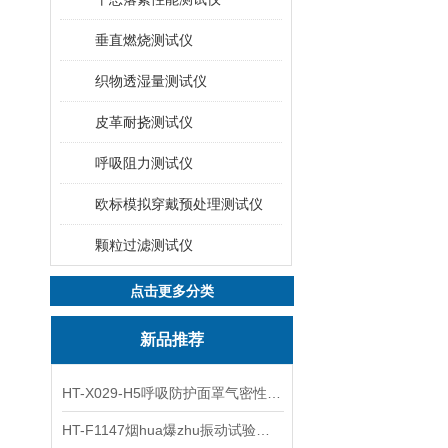
垂直燃烧测试仪
织物透湿量测试仪
皮革耐挠测试仪
呼吸阻力测试仪
欧标模拟穿戴预处理测试仪
颗粒过滤测试仪
点击更多分类
新品推荐
HT-X029-H5呼吸防护面罩气密性测试仪五工位 操作规程
HT-F1147烟hua爆zhu振动试验台 操作简洁