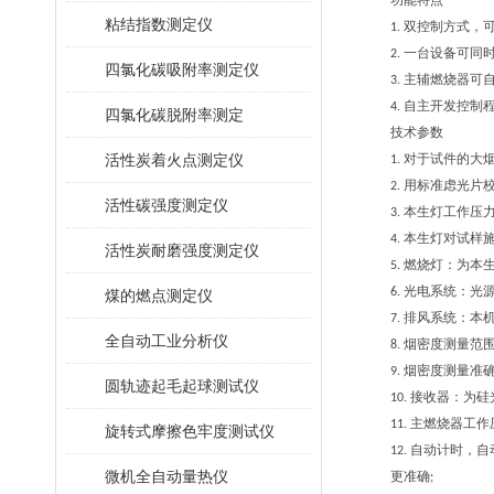
功能特点
粘结指数测定仪
1. 双控制方式，可
2. 一台设备可同时
四氯化碳吸附率测定仪
3. 主辅燃烧器可
4. 自主开发控制
四氯化碳脱附率测定
技术参数
活性炭着火点测定仪
1. 对于试件的大烟密度(
2. 用标准虑光片校
活性碳强度测定仪
3. 本生灯工作压力( 210
4. 本生灯对试样施加火
活性炭耐磨强度测定仪
5. 燃烧灯：为本生灯
6. 光电系统：光源
煤的燃点测定仪
7. 排风系统：本机
全自动工业分析仪
8. 烟密度测量范围：
9. 烟密度测量准确度
圆轨迹起毛起球测试仪
10. 接收器：为硅
11. 主燃烧器工作压力
旋转式摩擦色牢度测试仪
12. 自动计时，自
微机全自动量热仪
更准确;