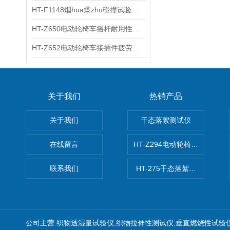
HT-F1148烟hua爆zhu碰撞试验台 工程师现场培训
HT-Z650电动轮椅车摇杆耐用性测试仪 用途说明
HT-Z652电动轮椅车接插件疲劳测试仪 操作技术
关于我们
热销产品
关于我们
干态落絮测试仪
在线留言
HT-Z294电动轮椅车耗电量测
联系我们
HT-275干态落絮测试仪
公司主营:织物透湿量试验仪,织物拉伸性测试仪,垂直燃烧性试验