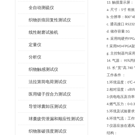
13. 触摸显示屏：
全自动测硫仪
a. 尺寸：5寸 有效显示
b. 分辨率：800*48
织物折痕回复性测试仪
c. 通讯接口 RS232
线性耐磨试验机
d. 储存容量:1G
e. 采用纯硬件FP
定量仪
f. 采用M3+FPG
g. 主控制器均采
分析仪
14. 气源： 95%
15. 长*宽*高 740 *
织物触感测试仪
工作条件 ：
法拉第筒电荷测试仪
1.环境温度：0℃-4
2.相对湿度：≤85
医用镊子捏合力测试仪
3.供电电压及功率：220
4.燃气压力：0-0.3M
导管球囊卸压测试仪
5.环境及试验要求：
球囊疲劳泄漏和顺应性测试仪
6.环境气流：工作
7.仪器应放在通风
织物胀破强度测试仪
结构：