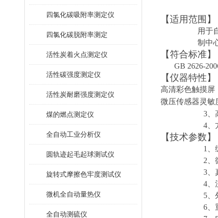
四氯化碳吸附率测定仪
【适用范围】
用于
四氯化碳脱附率测定
制中
【符合标准】
活性炭着火点测定仪
GB 2626
活性碳强度测定仪
【仪器特性】
高清彩色触摸屏
活性炭耐磨强度测定仪
微压
传感器
灵敏
3
煤的燃点测定仪
4
全自动工业分析仪
【技术参数】
1、
圆轨迹起毛起球测试仪
2、
3、
旋转式摩擦色牢度测试仪
4、
微机全自动量热仪
5、
6、
全自动测硫仪