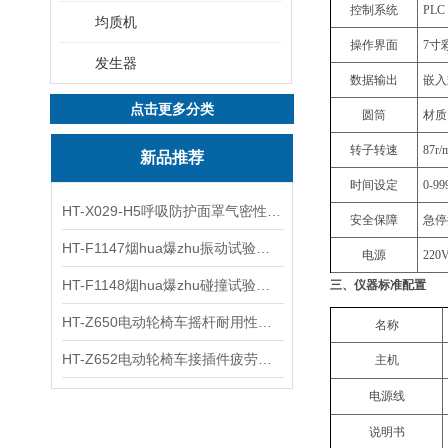
控制系统
PLC
均质机
操作界面
7寸
发生器
数据输出
嵌入
点击更多分类
圆筒
材质
转子转速
87r
新品推荐
时间设定
0-9
HT-X029-H5呼吸防护面罩气密性测试仪五工位 操作规程
安全保障
急停
HT-F1147烟hua爆zhu振动试验台 操作简洁
‌电源
220V
HT-F1148烟hua爆zhu碰撞试验台 工程师现场培训
三、
仪器标准配置
HT-Z650电动轮椅车摇杆耐用性测试仪 用途说明
名称
HT-Z652电动轮椅车接插件疲劳测试仪 操作技术
主机
电源线
说明书