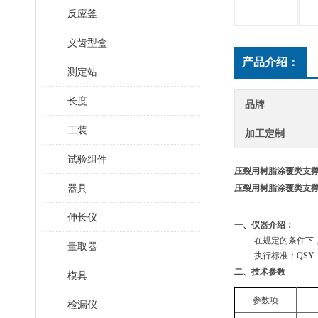
反应釜
义齿型盒
产品介绍：
测定站
长度
品牌
工装
加工定制
试验组件
压裂用树脂涂覆类支撑
器具
压裂用树脂涂覆类支撑
伸长仪
一、
仪器介绍：
在规定的条件下
量取器
执行标准：QSY 
二、技术参数
模具
参数项
检漏仪