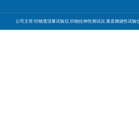
公司主营:织物透湿量试验仪,织物拉伸性测试仪,垂直燃烧性试验