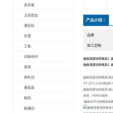
反应釜
义齿型盒
产品介绍：
测定站
品牌
长度
加工定制
工装
试验组件
挠曲强度试样模具2 
挠曲强度试样模具2 
器具
伸长仪
挠曲强度试样模具2执
YY 0271.2-2016
附录C
量取器
挠曲强度试样模具2技
材质：PMMA制作
模具
施加水平力的模具由刚
检漏仪