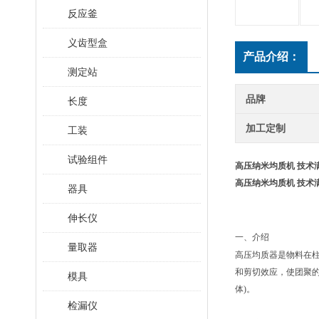
反应釜
义齿型盒
产品介绍：
测定站
品牌
长度
加工定制
工装
试验组件
高压纳米均质机 技术
高压纳米均质机 技术
器具
伸长仪
一、
介绍
量取器
高压均质器是物料在
和剪切效应，使团聚的
模具
体)。
检漏仪