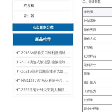
二、关键
参数
均质机
参数项
发生器
控制系统
点击更多分类
操作界面
操作方式
新品推荐
打印机
HT-Z016AA活检刃口锋利度测试仪 工程师指导
处理样品
HT-Z657滴速式输液泵/输液控制器精度检测装置 介绍
进料尺寸
HT-Z021S注射器顺应性测试仪 操作步骤
流量
HT-NM1128力矩马达检测平台、刚度测量仪 技术满足
设计压力
HT-Z653注射针针尖穿刺力和阻力试验机 测试原理
工作压力
处理量
最小
处理
量