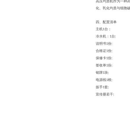
高压均质机作为一种高
化、乳化均质与细胞
四、配置清单
主机
台；
1
冷水机：
台
1
;
说明书
份
1
;
合格证
份
1
;
保修卡
份
1
;
签收单
份
1
;
铭牌
块
1
;
电源线
根
1
;
扳手
套
1
;
宣传册若干
;