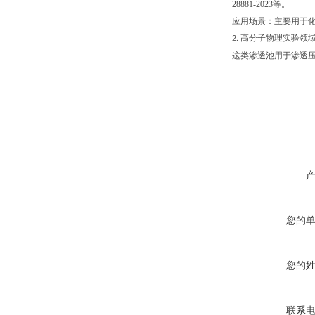
28881-2023
等。
‌应用场景‌：主要用
高分子物理实验领
2.
这类渗透池用于渗透
您的
您的
联系