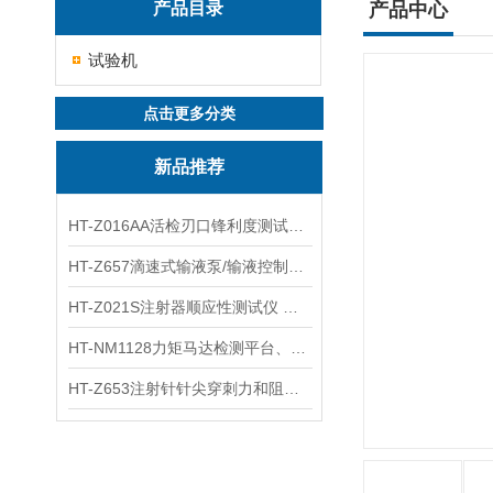
产品目录
产品中心
试验机
点击更多分类
新品推荐
HT-Z016AA活检刃口锋利度测试仪 工程师指导
HT-Z657滴速式输液泵/输液控制器精度检测装置 介绍
HT-Z021S注射器顺应性测试仪 操作步骤
HT-NM1128力矩马达检测平台、刚度测量仪 技术满足
HT-Z653注射针针尖穿刺力和阻力试验机 测试原理