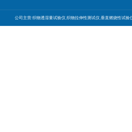
公司主营:织物透湿量试验仪,织物拉伸性测试仪,垂直燃烧性试验