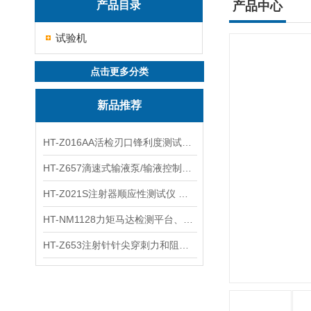
产品目录
产品中心
试验机
点击更多分类
新品推荐
HT-Z016AA活检刃口锋利度测试仪 工程师指导
HT-Z657滴速式输液泵/输液控制器精度检测装置 介绍
HT-Z021S注射器顺应性测试仪 操作步骤
HT-NM1128力矩马达检测平台、刚度测量仪 技术满足
HT-Z653注射针针尖穿刺力和阻力试验机 测试原理