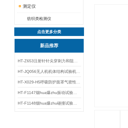
测定仪
纺织类检测仪
点击更多分类
新品推荐
HT-Z653注射针针尖穿刺力和阻力试验机 测试原理
HT-JQ056无人机机体结构试验机 指导技术
HT-X029-H5呼吸防护面罩气密性测试仪五工位 操作规程
HT-F1147烟hua爆zhu振动试验台 操作简洁
HT-F1148烟hua爆zhu碰撞试验台 工程师现场培训