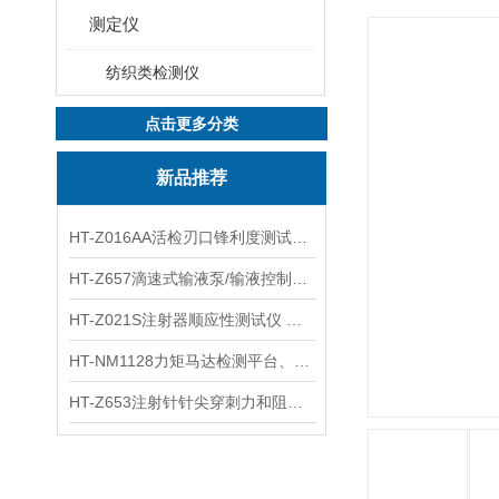
测定仪
纺织类检测仪
点击更多分类
新品推荐
HT-Z016AA活检刃口锋利度测试仪 工程师指导
HT-Z657滴速式输液泵/输液控制器精度检测装置 介绍
HT-Z021S注射器顺应性测试仪 操作步骤
HT-NM1128力矩马达检测平台、刚度测量仪 技术满足
HT-Z653注射针针尖穿刺力和阻力试验机 测试原理