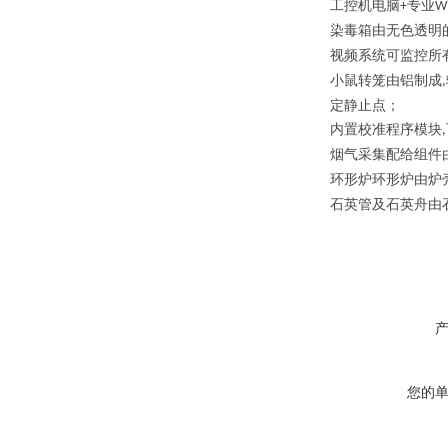
工控机
电脑
专业
+
W
染毒箱由无色透明
视频系统可监控所
小鼠转笼由铝制成
,
定静止点；
内置校准程序模块
,
烟气采集配给组件
环形炉环形炉由炉
石英管及石英舟由
您的