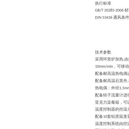
执行标准
材
GB/T 20285-2006
通风条
DIN 53436
技术参数
采用环形炉加热
由
,
，可移动
10mm/min
配备耐高温热电偶
配备耐高温石英舟
,
热电偶：外径
1.5m
配备转子流量计进
亚克力染毒箱，可
温度控制器的控温
配备
套铝质鼠笼
10
温度控制系统由控