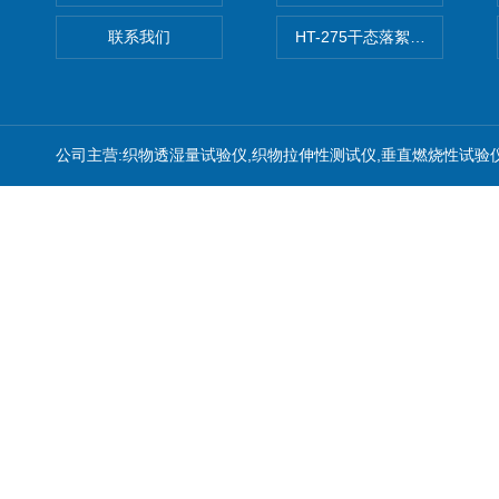
联系我们
HT-275干态落絮测试仪
公司主营:织物透湿量试验仪,织物拉伸性测试仪,垂直燃烧性试验