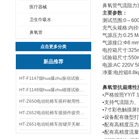
鼻氧管气流阻力
医疗器械
主要参数：
卫生巾吸水
测试范围
:0～60
充气头规格
:内径
鼻氧管
气源压力
:0.25
气源接口
:Φ8 
点击更多分类
电控箱尺寸
:325
试验箱尺寸
:550
新品推荐
电源
:AC 220V 5
净重
:电控箱8.8kg
HT-F1147烟hua爆zhu振动试验台 操作简洁
鼻氧管抗扁瘪性
HT-F1148烟hua爆zhu碰撞试验台 工程师现场培训
•严格按照YY/T 
HT-Z650电动轮椅车摇杆耐用性测试仪 用途说明
•支持气流阻力
•7寸彩色触摸
HT-Z652电动轮椅车接插件疲劳测试仪 操作技术
•设备配有微型
HT-Z651电动轮椅车按键开关耐用性测试仪 使用防范
•配有高精度压
•配有高精度流