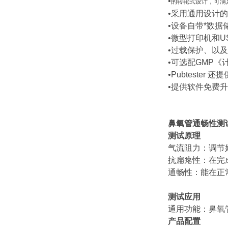
•
的转轮式设计，可满
•采用通用设计
•设备自带*数据
•微型打印机和
•过载保护、以
•可选配GMP
•Pubteste
•提供软件免费
鼻氧管通畅性测
测试原理
气流阻力：调节
抗扁瘪性：在完
通畅性：能在正
测试应用
通用功能：鼻氧
产品配置